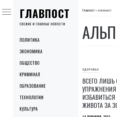
Skip
ГЛАВПОСТ
to
Главпост
>
альпинист
content
АЛЬП
СВЕЖИЕ И ГЛАВНЫЕ НОВОСТИ
Primary
ПОЛИТИКА
Menu
ЭКОНОМИКА
ОБЩЕСТВО
ЗДОРОВЬЕ
КРИМИНАЛ
ВСЕГО ЛИШЬ
ОБРАЗОВАНИЕ
УПРАЖНЕНИЯ
ИЗБАВИТЬСЯ 
ТЕХНОЛОГИИ
ЖИВОТА ЗА 3
КУЛЬТУРА
14 ДЕКАБРЯ, 2021