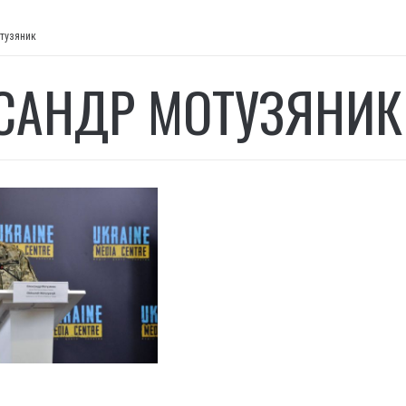
тузяник
САНДР МОТУЗЯНИК