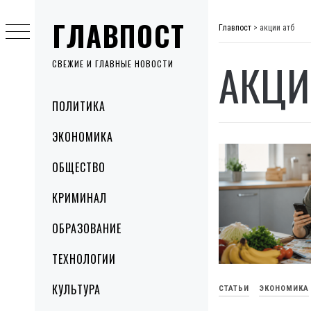
Skip
ГЛАВПОСТ
to
Главпост
>
акции атб
content
АКЦИ
СВЕЖИЕ И ГЛАВНЫЕ НОВОСТИ
Primary
ПОЛИТИКА
Menu
ЭКОНОМИКА
ОБЩЕСТВО
КРИМИНАЛ
ОБРАЗОВАНИЕ
ТЕХНОЛОГИИ
КУЛЬТУРА
СТАТЬИ
ЭКОНОМИКА