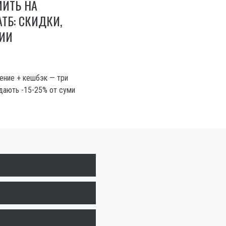
МИТЬ НА
АТБ: СКИДКИ,
ЦИИ
ение + кешбэк — три
 дають -15-25% от суми