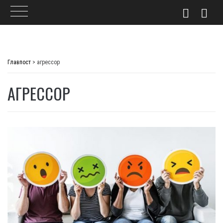
Skip
to
Главпост
>
агрессор
content
АГРЕССОР