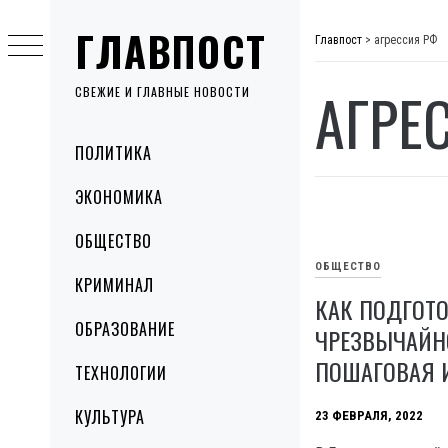
Skip
ГЛАВПОСТ
to
Главпост
>
агрессия РФ
content
АГРЕ
СВЕЖИЕ И ГЛАВНЫЕ НОВОСТИ
Primary
ПОЛИТИКА
Menu
ЭКОНОМИКА
ОБЩЕСТВО
ОБЩЕСТВО
КРИМИНАЛ
КАК ПОДГОТО
ОБРАЗОВАНИЕ
ЧРЕЗВЫЧАЙН
ПОШАГОВАЯ 
ТЕХНОЛОГИИ
КУЛЬТУРА
23 ФЕВРАЛЯ, 2022