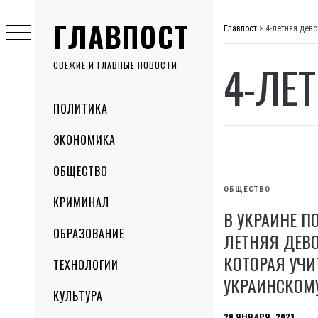
Skip
ГЛАВПОСТ
to
Главпост
>
4-летняя дево
content
4-ЛЕ
СВЕЖИЕ И ГЛАВНЫЕ НОВОСТИ
Primary
ПОЛИТИКА
Menu
ЭКОНОМИКА
ОБЩЕСТВО
ОБЩЕСТВО
КРИМИНАЛ
В УКРАИНЕ П
ОБРАЗОВАНИЕ
ЛЕТНЯЯ ДЕВО
КОТОРАЯ УЧ
ТЕХНОЛОГИИ
УКРАИНСКОМ
КУЛЬТУРА
28 ЯНВАРЯ, 2021