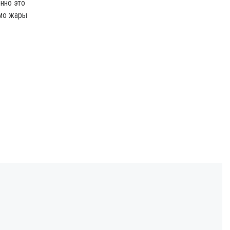
нно это
имо жары