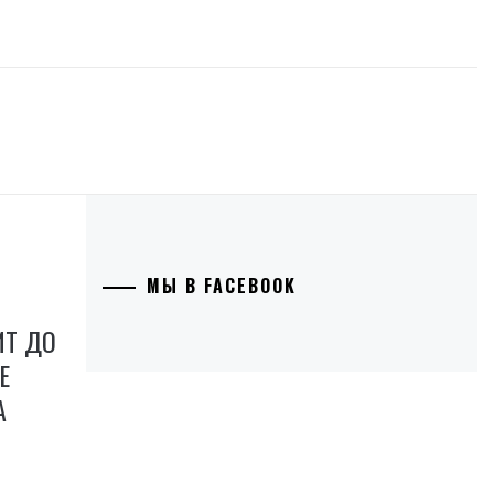
МЫ В FACEBOOK
ИТ ДО
Е
А