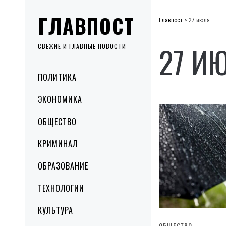
Skip
ГЛАВПОСТ
to
Главпост
>
27 июля
content
27 И
СВЕЖИЕ И ГЛАВНЫЕ НОВОСТИ
Primary
ПОЛИТИКА
Menu
ЭКОНОМИКА
ОБЩЕСТВО
КРИМИНАЛ
ОБРАЗОВАНИЕ
ТЕХНОЛОГИИ
КУЛЬТУРА
ОБЩЕСТВО