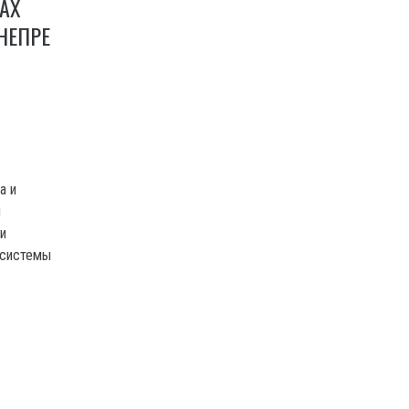
АХ
НЕПРЕ
а и
л
и
осистемы