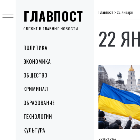
Skip
ГЛАВПОСТ
to
Главпост
>
22 января
content
22 Я
СВЕЖИЕ И ГЛАВНЫЕ НОВОСТИ
Primary
ПОЛИТИКА
Menu
ЭКОНОМИКА
ОБЩЕСТВО
КРИМИНАЛ
ОБРАЗОВАНИЕ
ТЕХНОЛОГИИ
КУЛЬТУРА
КУЛЬТУРА