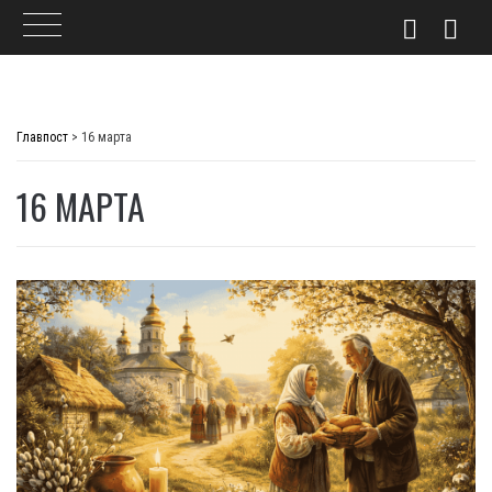
Skip
to
Главпост
>
16 марта
content
16 МАРТА