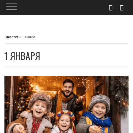
Skip
to
Главпост
>
1 января
content
1 ЯНВАРЯ