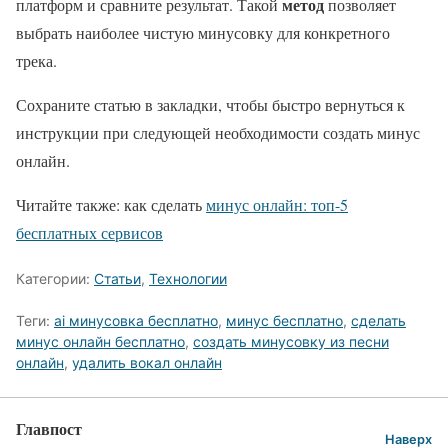
метод
платформ и сравните результат. Такой
позволяет
выбрать наиболее чистую минусовку для конкретного
трека.
Сохраните статью в закладки, чтобы быстро вернуться к
инструкции при следующей необходимости создать минус
онлайн.
Читайте также: как сделать
минус онлайн: топ-5
бесплатных сервисов
Категории:
Статьи
,
Технологии
Теги:
ai минусовка бесплатно
,
минус бесплатно
,
сделать
минус онлайн бесплатно
,
создать минусовку из песни
онлайн
,
удалить вокал онлайн
Главпост
Наверх