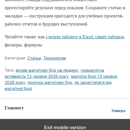
протестируйте результат перед показом. Сохраните статью в
закладки — инструкция пригодится для учебных проектов,
рабочих отчетов и будущих выступлений.
Читайтте также: как
сделать таблицу в Excel: смарт-таблица
,
фильтры, формулы
Категории:
Статьи
,
Технологии
Теги:
вплив магнітних бур на людину
,
геомагнітна
активність 13 червня 2026 року
,
магнітні бурі 13 червня
2026 року
,
прогноз магнітних бур
,
як захиститися від
магнітної бурі
Главпост
Наверх
Exit mobile version