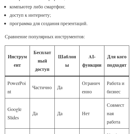
компьютер либо смартфон;
доступ к интернету;
программа для создания презентаций.
Сравнение популярных инструментов:
Бесплат
Инструм
Шаблон
AI-
Для кого
ный
ент
ы
функции
подходит
доступ
PowerPoi
Огранич
Работа и
Частично
Да
nt
енно
бизнес
Совмест
Google
Да
Да
Нет
ная
Slides
работа