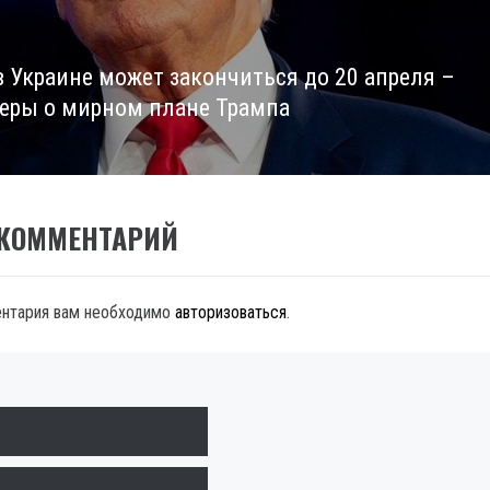
в Украине может закончиться до 20 апреля –
еры о мирном плане Трампа
 КОММЕНТАРИЙ
ентария вам необходимо
авторизоваться
.