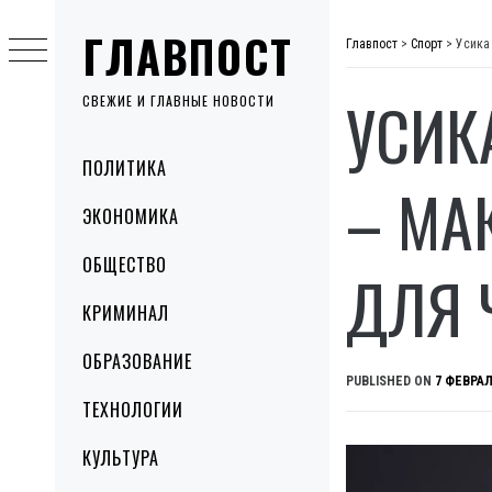
Skip
ГЛАВПОСТ
to
Главпост
>
Спорт
>
Усика
content
УСИК
СВЕЖИЕ И ГЛАВНЫЕ НОВОСТИ
Primary
ПОЛИТИКА
Menu
– МА
ЭКОНОМИКА
ОБЩЕСТВО
ДЛЯ 
КРИМИНАЛ
ОБРАЗОВАНИЕ
PUBLISHED ON
7 ФЕВРАЛ
ТЕХНОЛОГИИ
КУЛЬТУРА