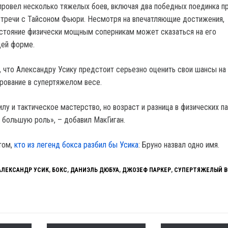
провел несколько тяжелых боев, включая два победных поединка п
тречи с Тайсоном Фьюри. Несмотря на впечатляющие достижения,
стояние физически мощным соперникам может сказаться на его
щей форме.
 что Александру Усику предстоит серьезно оценить свои шансы на
рование в супертяжелом весе.
лу и тактическое мастерство, но возраст и разница в физических п
е большую роль», – добавил МакГиган.
том,
кто из легенд бокса разбил бы Усика
: Бруно назвал одно имя.
АЛЕКСАНДР УСИК
,
БОКС
,
ДАНИЭЛЬ ДЮБУА
,
ДЖОЗЕФ ПАРКЕР
,
СУПЕРТЯЖЕЛЫЙ В