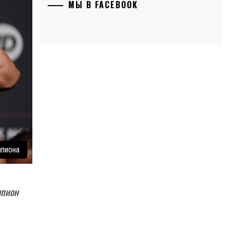
МЫ В FACEBOOK
мпиона
мпион