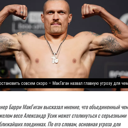
остановить совсем скоро – МакГаган назвал главную угрозу для че
нер Барри МакГиган высказал мнение, что объединенный че
желом весе Александр Усик может столкнуться с серьезными
ближайших поединках. По его словам, основная угроза для