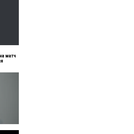
на матч
ия