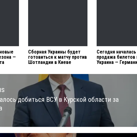
 новые
Сборная Украины будет
Сегодня началась
езона —
готовиться к матчу против
продажа билетов 
та
Шотландии в Киеве
Украина — Герман
us
далось добиться ВСУ в Курской области за
us
а