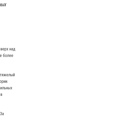
ных
 верх над
е более
ертяжелый
ории.
сильных
 в
 За