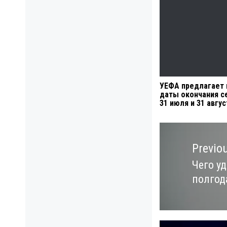
УЕФА предлагает
даты окончания с
31 июля и 31 авгус
Навигация
по
Previo
записям
Чего у
Previo
полгод
post: