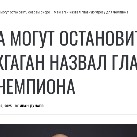
 могут остановить совсем скоро – МакГаган назвал главную угрозу для чемпиона
А МОГУТ ОСТАНОВИ
КГАГАН НАЗВАЛ ГЛ
ЧЕМПИОНА
Я, 2025
BY
ИВАН ДУНАЕВ