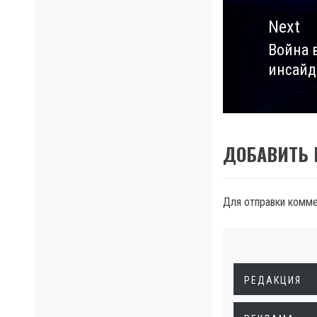
Next
Война 
Next
инсайд
post:
ДОБАВИТЬ
Для отправки комм
РЕДАКЦИЯ