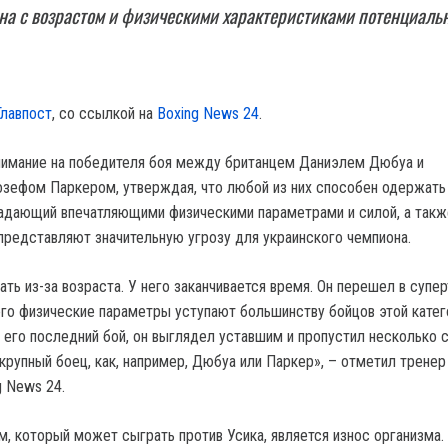
на с возрастом и физическими характеристиками потенциаль
Главпост
, со ссылкой на
Boxing News 24
.
нимание на победителя боя между британцем Даниэлем Дюбуа и
ефом Паркером, утверждая, что любой из них способен одержать
адающий впечатляющими физическими параметрами и силой, а такж
представляют значительную угрозу для украинского чемпиона.
ать из-за возраста. У него заканчивается время. Он перешел в суп
 его физические параметры уступают большинству бойцов этой катег
 его последний бой, он выглядел уставшим и пропустил несколько 
 крупный боец, как, например, Дюбуа или Паркер», – отметил тренер
g News 24.
, который может сыграть против Усика, является износ организма.