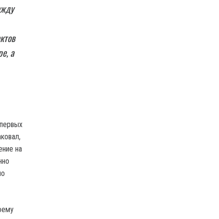
ежду
ктов
е, а
 первых
аковал,
ение на
нно
но
оему