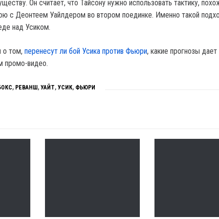
еству. Он считает, что Тайсону нужно использовать тактику, похож
бою с Деонтеем Уайлдером во втором поединке. Именно такой подх
еде над Усиком.
 о том,
перенесут ли бой Усика против Фьюри
, какие прогнозы дает
м промо-видео.
БОКС
,
РЕВАНШ
,
УАЙТ
,
УСИК
,
ФЬЮРИ