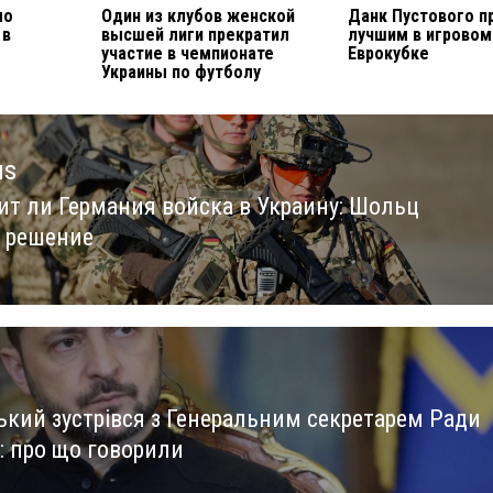
ло
Один из клубов женской
Данк Пустового п
 в
высшей лиги прекратил
лучшим в игровом
участие в чемпионате
Еврокубке
Украины по футболу
us
ит ли Германия войска в Украину: Шольц
us
 решение
ький зустрівся з Генеральним секретарем Ради
: про що говорили