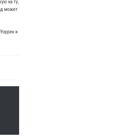
ую на ту,
од может
 Уоррен и