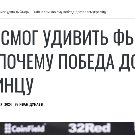
смог удивить Фьюри – Уайт о том, почему победа досталась украинцу
 СМОГ УДИВИТЬ ФЬ
 ПОЧЕМУ ПОБЕДА Д
ИНЦУ
Я, 2024
BY
ИВАН ДУНАЕВ