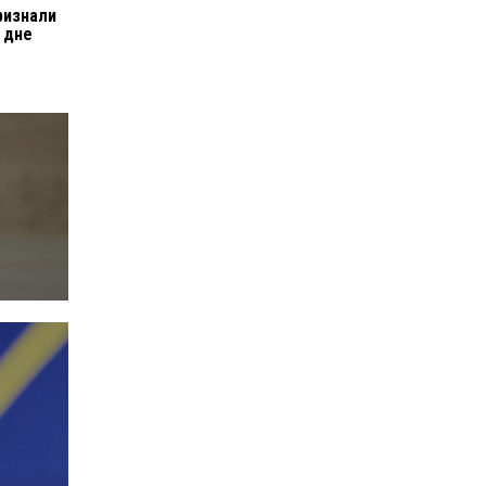
ризнали
 дне