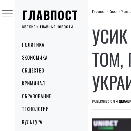
Skip
ГЛАВПОСТ
to
Главпост
>
Спорт
>
Усик 
content
УСИК
СВЕЖИЕ И ГЛАВНЫЕ НОВОСТИ
Primary
ПОЛИТИКА
Menu
ТОМ,
ЭКОНОМИКА
ОБЩЕСТВО
УКРА
КРИМИНАЛ
ОБРАЗОВАНИЕ
PUBLISHED ON
4 ДЕКАБР
ТЕХНОЛОГИИ
КУЛЬТУРА