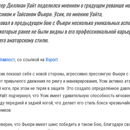
сер Диллиан Уайт поделился мнением о грядущем реванше м
иком и Тайсоном Фьюри. Усик, по мнению Уайта,
овал в предыдущем бою с Фьюри несколько уникальных аспе
 которые ранее не были видны в его профессиональной карьер
го аматорскому стилю.
Главпост
, со ссылкой на
Xsport
.
Усик показал себя с новой стороны, агрессивно прессингую Фьюри с
от привычного движения по рингу и маневрирования, Усик активно ат
 ноге, при этом не теряя в защите. Это создало определённое давл
 Уайт подчеркнул, что Усик имеет удивительную способность мгнове
у передней и задней ногой, что делает его стиль бокса чрезвычай
ников.
 уверен, что Фьюри имеет шанс победить в таком бою, благодаря св