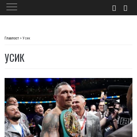
Skip
to
Главпост
>
Усик
content
УСИК