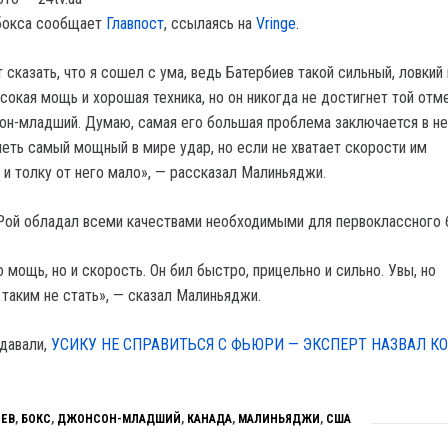
 бокса сообщает
Главпост
, ссылаясь на
Vringe
.
сказать, что я сошел с ума, ведь Батербиев такой сильный, ловкий 
ысокая мощь и хорошая техника, но он никогда не достигнет той отме
н-младший. Думаю, самая его большая проблема заключается в н
еть самый мощный в мире удар, но если не хватает скорости им
 и толку от него мало», — рассказал Малиньяджи.
 Рой обладал всеми качествами необходимыми для первоклассного 
 мощь, но и скорость. Он бил быстро, прицельно и сильно. Увы, но
 таким не стать», — сказал Малиньяджи.
давали,
УСИКУ НЕ СПРАВИТЬСЯ С ФЬЮРИ — ЭКСПЕРТ НАЗВАЛ К
ИЕВ
,
БОКС
,
ДЖОНСОН-МЛАДШИЙ
,
КАНАДА
,
МАЛИНЬЯДЖИ
,
США