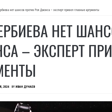
ербиева нет шансов против Роя Джонса – эксперт привел главные аргументы
ТЕРБИЕВА НЕТ ШАН
СА – ЭКСПЕРТ ПР
МЕНТЫ
Я, 2024
BY
ИВАН ДУНАЕВ