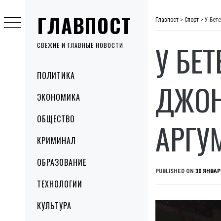
Skip
ГЛАВПОСТ
to
Главпост
>
Спорт
>
У Бет
content
У БЕ
СВЕЖИЕ И ГЛАВНЫЕ НОВОСТИ
Primary
ПОЛИТИКА
Menu
ДЖОН
ЭКОНОМИКА
ОБЩЕСТВО
АРГУ
КРИМИНАЛ
ОБРАЗОВАНИЕ
PUBLISHED ON
30 ЯНВАР
ТЕХНОЛОГИИ
КУЛЬТУРА