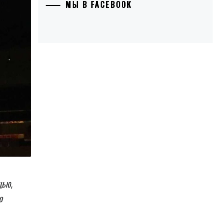
МЫ В FACEBOOK
щью,
о