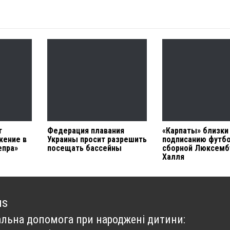
т
Федерация плавания
«Карпаты» близки
жение в
Украины просит разрешить
подписанию футб
епра»
посещать бассейны
сборной Люксемб
Халля
us
альна допомога при народжені дитини:
us