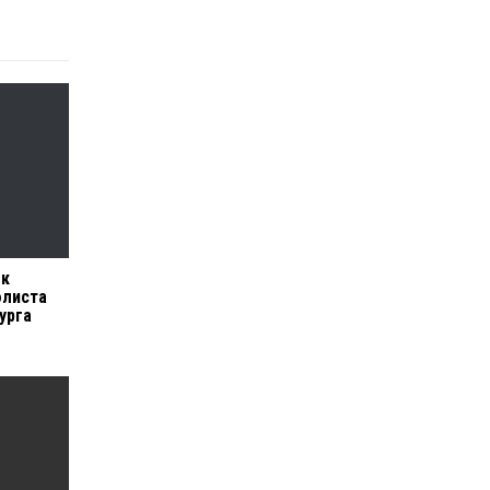
 к
олиста
урга