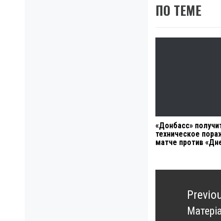
ПО ТЕМЕ
«Донбасс» получи
техническое пора
матче против «Дн
Навигация
по
Previo
записям
Матері
Previo