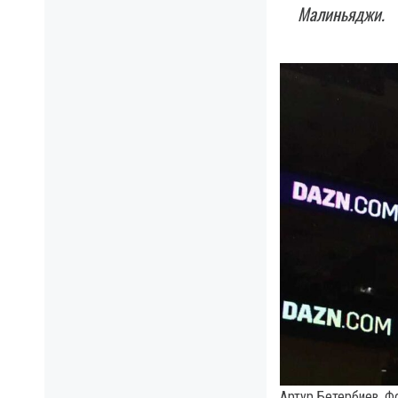
Малиньяджи.
Артур Бетербиев. Фо