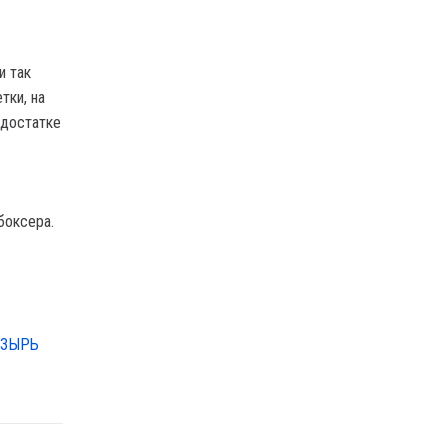
и так
тки, на
едостатке
боксера.
ОЗЫРЬ