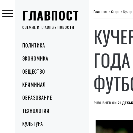
Skip
ГЛАВПОСТ
to
Главпост
>
Спорт
>
Кучер
content
КУЧЕ
СВЕЖИЕ И ГЛАВНЫЕ НОВОСТИ
Primary
ПОЛИТИКА
Menu
ГОДА
ЭКОНОМИКА
ОБЩЕСТВО
ФУТБ
КРИМИНАЛ
ОБРАЗОВАНИЕ
PUBLISHED ON
21 ДЕКАБ
ТЕХНОЛОГИИ
КУЛЬТУРА