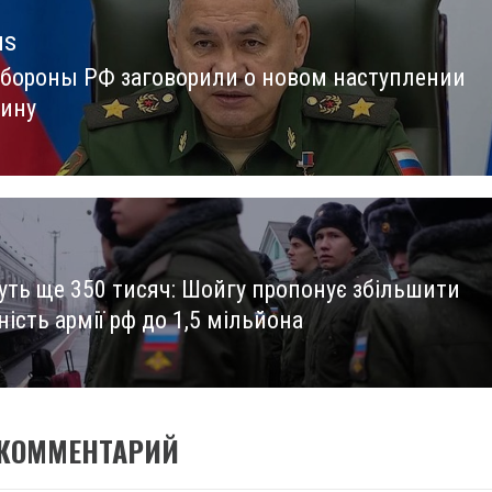
us
бороны РФ заговорили о новом наступлении
us
аину
уть ще 350 тисяч: Шойгу пропонує збільшити
ість армії рф до 1,5 мільйона
 КОММЕНТАРИЙ