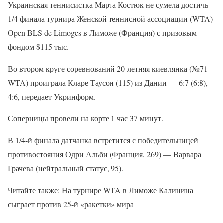
Украинская теннисистка Марта Костюк не сумела достичь
1/4 финала турнира Женской теннисной ассоциации (WTA)
Open BLS de Limoges в Лиможе (Франция) с призовым
фондом $115 тыс.
Во втором круге соревнований 20-летняя киевлянка (№71
WTA) проиграла Кларе Таусон (115) из Дании — 6:7 (6:8),
4:6, передает Укринформ.
Соперницы провели на корте 1 час 37 минут.
В 1/4-й финала датчанка встретится с победительницей
противостояния Одри Альби (Франция, 269) — Варвара
Грачева (нейтральный статус, 95).
Читайте также: На турнире WTA в Лиможе Калинина
сыграет против 25-й «ракетки» мира