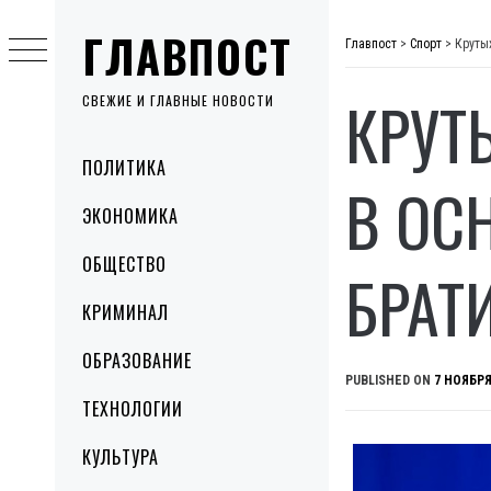
Skip
ГЛАВПОСТ
to
Главпост
>
Спорт
>
Крутых
content
КРУТ
СВЕЖИЕ И ГЛАВНЫЕ НОВОСТИ
Primary
ПОЛИТИКА
Menu
В ОС
ЭКОНОМИКА
ОБЩЕСТВО
БРАТ
КРИМИНАЛ
ОБРАЗОВАНИЕ
PUBLISHED ON
7 НОЯБРЯ
ТЕХНОЛОГИИ
КУЛЬТУРА