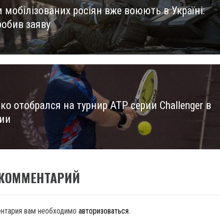
 мобілізованих росіян вже воюють в Україні:
us
робив заяву
о отобрался на турнир ATP серии Challenger в
ии
 КОММЕНТАРИЙ
ентария вам необходимо
авторизоваться
.