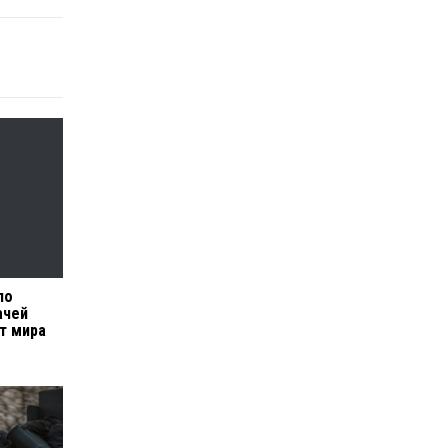
по
ачей
т мира