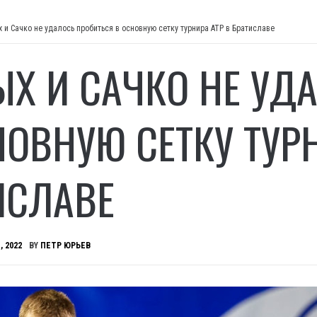
 и Сачко не удалось пробиться в основную сетку турнира ATP в Братиславе
ЫХ И САЧКО НЕ УД
НОВНУЮ СЕТКУ ТУРН
ИСЛАВЕ
, 2022
BY
ПЕТР ЮРЬЕВ