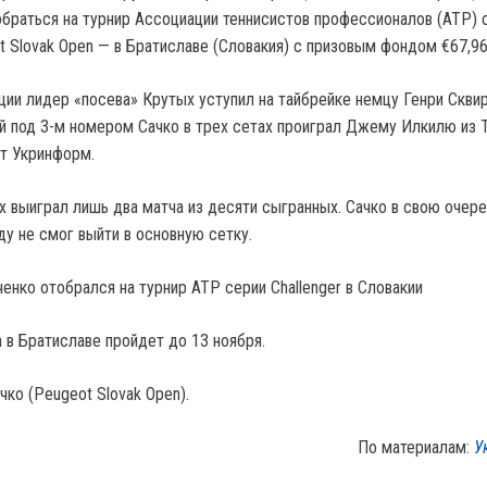
обраться на турнир Ассоциации теннисистов профессионалов (АТР) 
t Slovak Open — в Братиславе (Словакия) с призовым фондом €67,96
ции лидер «посева» Крутых уступил на тайбрейке немцу Генри Сквир
ный под 3-м номером Сачко в трех сетах проиграл Джему Илкилю из 
ает Укринформ.
х выиграл лишь два матча из десяти сыгранных. Сачко в свою очере
ду не смог выйти в основную сетку.
енко отобрался на турнир ATP серии Challenger в Словакии
 в Братиславе пройдет до 13 ноября.
чко (Peugeot Slovak Open).
По материалам:
У