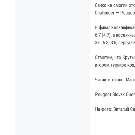
Сачко не смогли от
Challenger — Peugeo
В финале квалифика
6:7 (4:7), а посеян
3:6, 6:3, 3:6, перед
Отметим, что Круты
втором турнире кря
Читайте также: Марч
Peugeot Slovak Open
На фото: Виталий Са