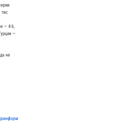
серии
 тис.
е — 4:6,
Турции —
дь на
кринформ