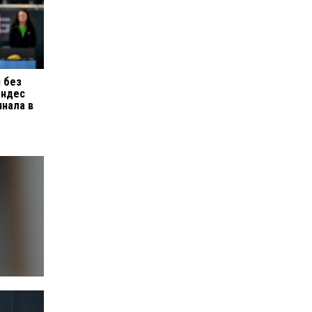
 без
андес
инала в