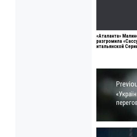
«Аталанта» Малин
разгромила «Сасс
итальянской Сери
Навигация
по
Previo
записям
«Украї
Previo
перего
post: