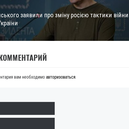
нського заявили про зміну росією тактики війни
України
 КОММЕНТАРИЙ
ентария вам необходимо
авторизоваться
.