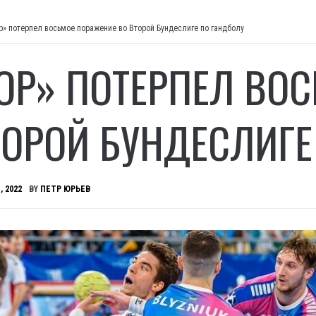
р» потерпел восьмое поражение во Второй Бундеслиге по гандболу
ОР» ПОТЕРПЕЛ ВО
ТОРОЙ БУНДЕСЛИГЕ
, 2022
BY
ПЕТР ЮРЬЕВ