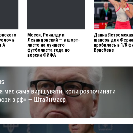
овского
Месси, Роналду и
Даяна Ястремская
уоло» в
Левандовский — в шорт-
шансов для Ферн
и А
листе на лучшего
пробилась в 1/8 ф
футболиста года по
Брисбене
версии ФИФА
us
на має сама вирішувати, коли розпочинати
us
вори з рф» — Штайнмаєр