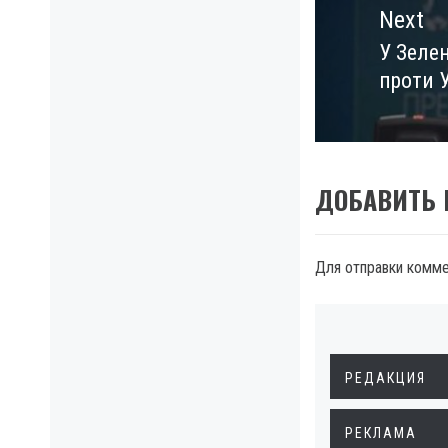
Next
У Зеле
Next
проти 
post:
ДОБАВИТЬ
Для отправки комм
РЕДАКЦИЯ
РЕКЛАМА