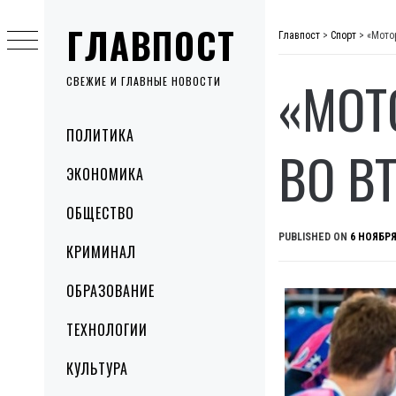
Skip
ГЛАВПОСТ
to
Главпост
>
Спорт
>
«Мото
content
«МОТ
СВЕЖИЕ И ГЛАВНЫЕ НОВОСТИ
Primary
ПОЛИТИКА
Menu
ВО В
ЭКОНОМИКА
ОБЩЕСТВО
PUBLISHED ON
6 НОЯБРЯ
КРИМИНАЛ
ОБРАЗОВАНИЕ
ТЕХНОЛОГИИ
КУЛЬТУРА