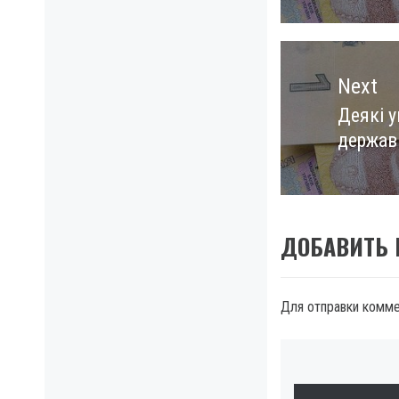
Next
Деякі у
Next
держав
post:
ДОБАВИТЬ
Для отправки комм