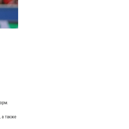
орм.
 а также