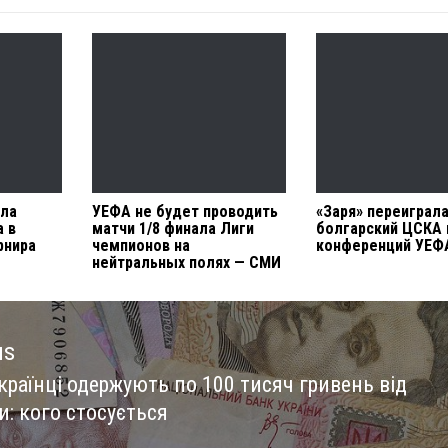
ала
УЕФА не будет проводить
«Заря» переиграл
а в
матчи 1/8 финала Лиги
болгарский ЦСКА 
рнира
чемпионов на
конференций УЕФ
нейтральных полях — СМИ
us
країнці одержують по 100 тисяч гривень від
us
и: кого стосується