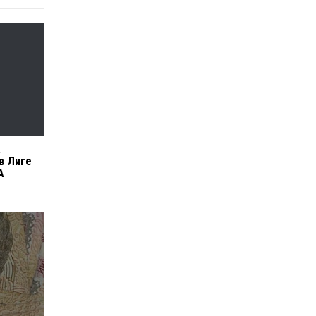
а
в Лиге
А