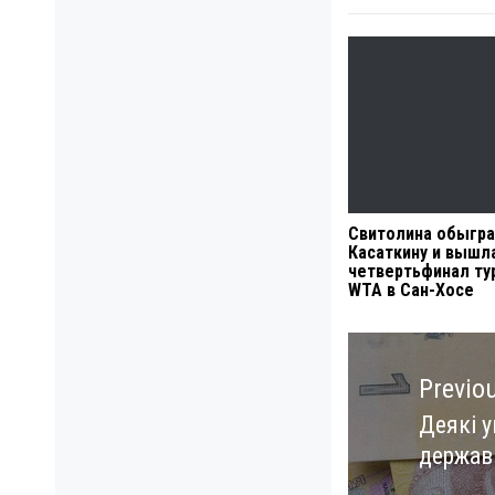
Свитолина обыгр
Касаткину и вышл
четвертьфинал ту
WTA в Сан-Хосе
Навигация
по
Previo
записям
Деякі у
Previo
держав
post: