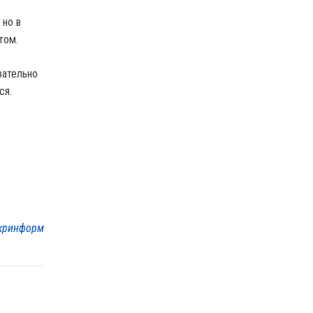
 но в
том.
зательно
ся.
кринформ