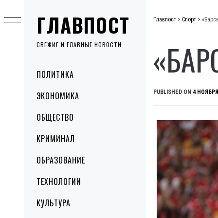
Skip
ГЛАВПОСТ
to
Главпост
>
Спорт
>
«Барс
content
«БАР
СВЕЖИЕ И ГЛАВНЫЕ НОВОСТИ
Primary
ПОЛИТИКА
Menu
PUBLISHED ON
4 НОЯБРЯ
ЭКОНОМИКА
ОБЩЕСТВО
КРИМИНАЛ
ОБРАЗОВАНИЕ
ТЕХНОЛОГИИ
КУЛЬТУРА