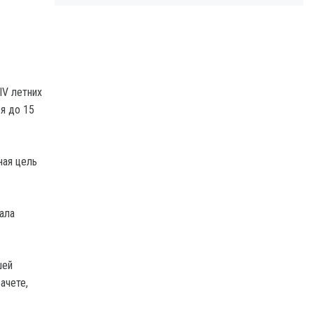
IV летних
я до 15
ная цель
ала
шей
ачете,