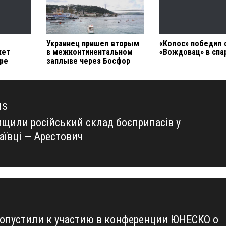
Украинец пришел вторым
«Колос» победил 
жет
в межконтинентальном
«Вождовац» в спа
бре
заплыве через Босфор
us
ищили російський склад боєприпасів у
us
аївці — Арестович
допустили к участию в конференции ЮНЕСКО о