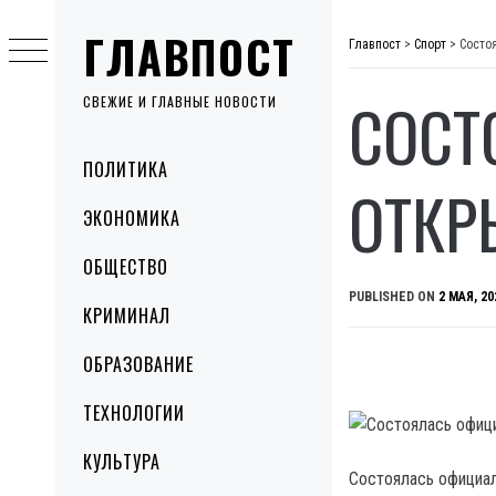
Skip
ГЛАВПОСТ
to
Главпост
>
Спорт
>
Состо
content
СОСТ
СВЕЖИЕ И ГЛАВНЫЕ НОВОСТИ
Primary
ПОЛИТИКА
Menu
ОТКР
ЭКОНОМИКА
ОБЩЕСТВО
PUBLISHED ON
2 МАЯ, 20
КРИМИНАЛ
ОБРАЗОВАНИЕ
ТЕХНОЛОГИИ
КУЛЬТУРА
Состоялась официа