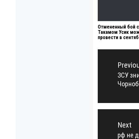
Отмененный бой с
Такамом Усик мо
провести в сентя
Навигация
по
Previo
записям
ЗСУ зн
Previo
Чорноб
post:
Next
рф не 
Next