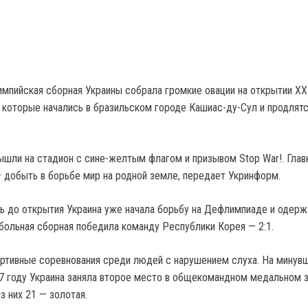
мпийская сборная Украины собрала громкие овации на открытии XX
 которые начались в бразильском городе Кашиас-ду-Сул и продлятс
шли на стадион с сине-желтым флагом и призывом Stop War!. Глав
— добыть в борьбе мир на родной земле, передает Укринформ.
нь до открытия Украина уже начала борьбу на Дефлимпиаде и одерж
больная сборная победила команду Республики Корея — 2:1.
ртивные соревнования среди людей с нарушением слуха. На минув
 году Украина заняла второе место в общекомандном медальном з
из них 21 — золотая.