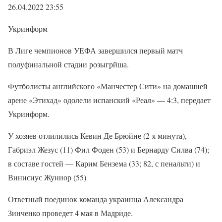
26.04.2022 23:55
Укринформ
В Лиге чемпионов УЕФА завершился первый матч
полуфинальной стадии розыгрйша.
Футболисты английского «Манчестер Сити» на домашней
арене «Этихад» одолели испанский «Реал» — 4:3, передает
Укринформ.
У хозяев отлилились Кевин Де Брюйне (2-я минута),
Габриэл Жезус (11) Фил Фоден (53) и Бернарду Силва (74);
в составе гостей — Карим Бензема (33; 82, с пенальти) и
Винисиус Жуниор (55)
Ответный поединок команда украинца Александра
Зинченко проведет 4 мая в Мадриде.