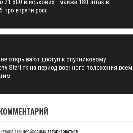
 21 800 військових і майже 180 літаків:
us
 про втрати росії
ине открывают доступ к спутниковому
ету Starlink на период военного положения всем
щим
 КОММЕНТАРИЙ
ентария вам необходимо
авторизоваться
.