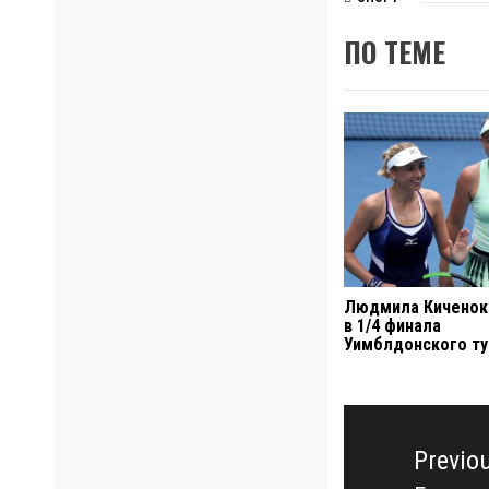
ПО ТЕМЕ
Людмила Киченок
в 1/4 финала
Уимблдонского ту
Навигация
по
Previo
записям