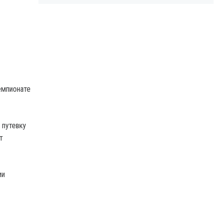
емпионате
 путевку
т
ии