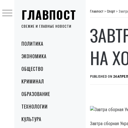
Skip
ГЛАВПОСТ
to
Главпост
>
Спорт
>
Завтр
content
ЗАВТ
СВЕЖИЕ И ГЛАВНЫЕ НОВОСТИ
Primary
ПОЛИТИКА
Menu
НА Х
ЭКОНОМИКА
ОБЩЕСТВО
PUBLISHED ON
24 АПРЕЛ
КРИМИНАЛ
ОБРАЗОВАНИЕ
ТЕХНОЛОГИИ
КУЛЬТУРА
Завтра сборная Укр