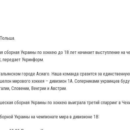
 Польша.
я сборная Украины по хоккею до 18 лет начинает выступление на ч
В, передает Укринформ.
тальянском городе Асиаго. Наша команда сразится за единственную
эшелон мирового хоккея – дивизион 1А. Соперниками украинцев буду
лии, Словении, Венгрии и Австрии.
шеская сборная Украины по хоккею выиграла третий спарринг в Чех
борной Украины на чемпионате мира в дивизионе 1В: