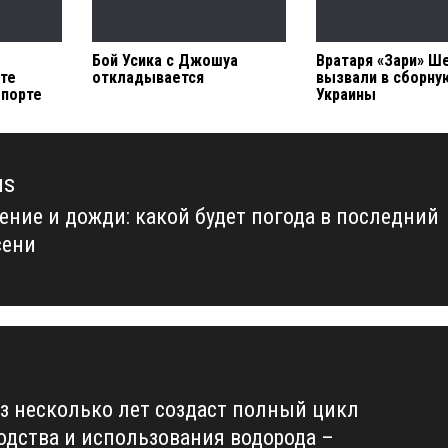
Бой Усика с Джошуа
Вратаря «Зари» Ш
рте
откладывается
вызвали в сборну
юпорте
Украины
us
ение и дожди: какой будет погода в последний
us
сени
ез несколько лет создаст полный цикл
одства и использования водорода –