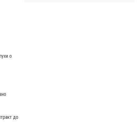
лухи о
вно
нтракт до