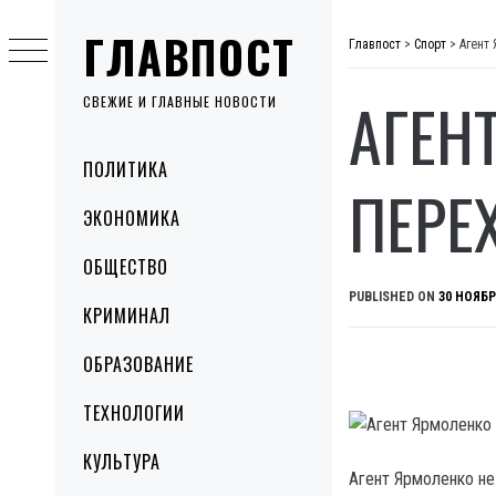
Skip
ГЛАВПОСТ
to
Главпост
>
Спорт
>
Агент
content
АГЕН
СВЕЖИЕ И ГЛАВНЫЕ НОВОСТИ
Primary
ПОЛИТИКА
Menu
ПЕРЕ
ЭКОНОМИКА
ОБЩЕСТВО
PUBLISHED ON
30 НОЯБР
КРИМИНАЛ
ОБРАЗОВАНИЕ
ТЕХНОЛОГИИ
КУЛЬТУРА
Агент Ярмоленко не