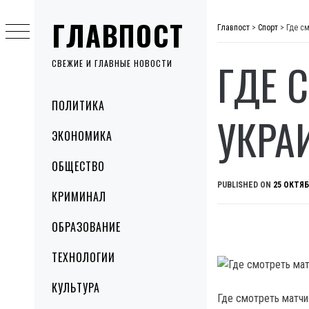
Skip
ГЛАВПОСТ
to
Главпост
>
Спорт
>
Где с
content
ГДЕ 
СВЕЖИЕ И ГЛАВНЫЕ НОВОСТИ
Primary
ПОЛИТИКА
Menu
УКРА
ЭКОНОМИКА
ОБЩЕСТВО
PUBLISHED ON
25 ОКТЯБ
КРИМИНАЛ
ОБРАЗОВАНИЕ
ТЕХНОЛОГИИ
КУЛЬТУРА
Где смотреть матчи