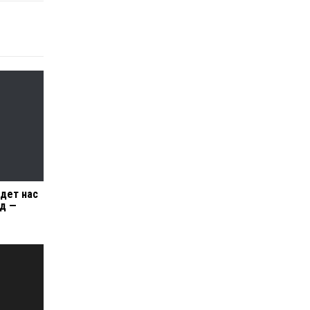
дет нас
д —