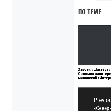
ПО ТЕМЕ
Хавбек «Шахтера»
Соломон заинтер
миланский «Интер
Навигация
по
Previo
записям
«Север
Previo