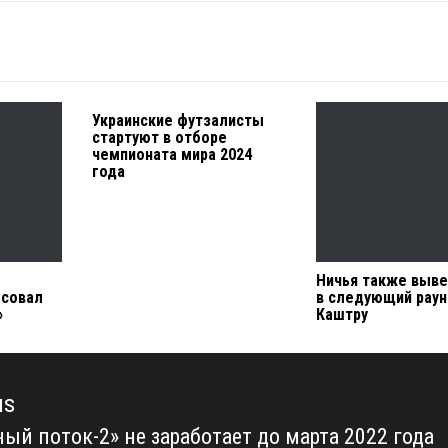
Украинские футзалисты
стартуют в отборе
чемпионата мира 2024
года
Ничья также выве
есовал
в следующий раун
»
Каштру
us
ный поток-2» не заработает до марта 2022 года
us