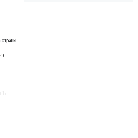
а страны.
30
 1»