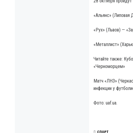
28 октября пройдут 
«Альянс» (Липовая Д
«Рух» (Львов) — «За
«Металлист» (Харько
Читайте также: Куб
«Черноморцем»
Матч «ЛНЗ» (Черкас
инфекции у футболи
Фото: uaf.ua.
СПОРТ