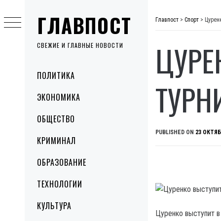
Skip
ГЛАВПОСТ
to
Главпост
>
Спорт
>
Цурен
content
ЦУРЕ
СВЕЖИЕ И ГЛАВНЫЕ НОВОСТИ
Primary
ПОЛИТИКА
Menu
ТУРН
ЭКОНОМИКА
ОБЩЕСТВО
PUBLISHED ON
23 ОКТЯБ
КРИМИНАЛ
ОБРАЗОВАНИЕ
ТЕХНОЛОГИИ
КУЛЬТУРА
Цуренко выступит в