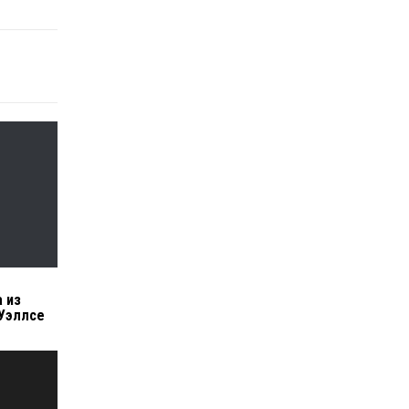
 из
-Уэллсе