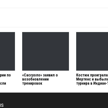
рии по
«Сассуоло» заявил о
Костюк проиграла
возобновлении
Мертенс и выбыла
если
тренировок
турнира в Индиан
us