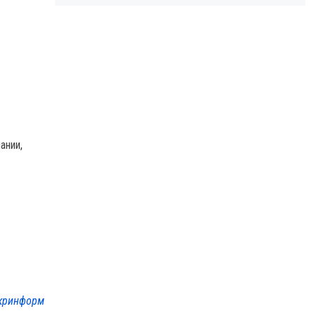
ании,
кринформ