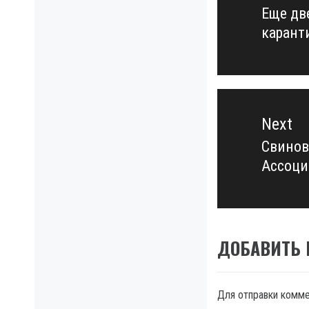
записям
Еще дв
Previo
карант
post:
Next
Свинов
Next
Ассоци
post:
ДОБАВИТЬ
Для отправки комм