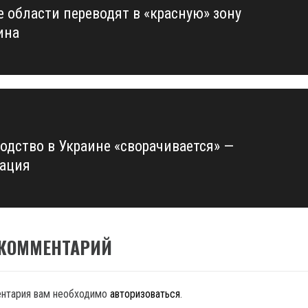
е области переводят в «красную» зону
us
ина
одство в Украине «сворачивается» —
ация
 КОММЕНТАРИЙ
ентария вам необходимо
авторизоваться
.