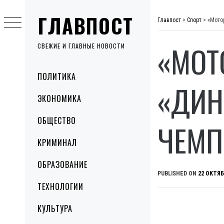
Skip
ГЛАВПОСТ
to
Главпост
>
Спорт
>
«Мото
content
«МОТ
СВЕЖИЕ И ГЛАВНЫЕ НОВОСТИ
Primary
ПОЛИТИКА
Menu
«ДИН
ЭКОНОМИКА
ОБЩЕСТВО
ЧЕМП
КРИМИНАЛ
ОБРАЗОВАНИЕ
PUBLISHED ON
22 ОКТЯБ
ТЕХНОЛОГИИ
КУЛЬТУРА