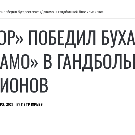
р» победил бухарестское «Динамо» в гандбольной Лиге чемпионов
ОР» ПОБЕДИЛ БУХА
АМО» В ГАНДБОЛЬ
ИОНОВ
РЯ, 2021
BY
ПЕТР ЮРЬЕВ