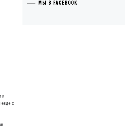
МЫ В FACEBOOK
х и
ыезде с
ов