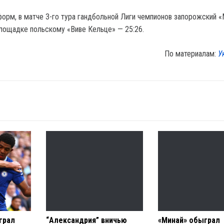
орм, в матче 3-го тура гандбольной Лиги чемпионов запорожский 
площадке польскому «Виве Кельце» — 25:26.
По материалам:
У
грал
“Александрия” вничью
«Минай» обыграл