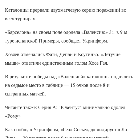
Каталонцы прервали двухматчевую серию поражений во
всех турнирах.
«Барселона» на своем поле одолела «Валенсию» 3:1 в 9-м
туре испанской Примеры, сообщает Укринформ.
Хозяев отмечались Фати, Депай и Коутиньо. «Летучие
мыши» ответили единственным голом Хосе Гая.
В результате победы над «Валенсией» каталонцы поднялись
на седьмое место в таблице — 15 очков после 8-и
сыгранных матчей.
Читайте также: Серия А: "Ювентус" минимально одолел
«Рому»
Как сообщал Укринформ, «Реал Сосьедад» лидирует в Ла
Лиге — 20 пунктов после 9-и сыгранных матчей.