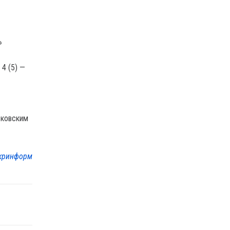
»
 4 (5) —
ьковским
кринформ