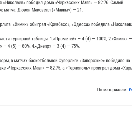
я «Николаев» победил дома «Черкасских Мавп» — 82:76. Самый
ок матча: Дювон Максвелл («Мавпы») — 21.
ерлига: «Химик» обыграл «Кривбасс», «Одесса» победила «Николаев
части турнирной таблицы: 1.«Прометей» — 4 (4) — 100%, 2.«Химик» —
» — 4 (5) — 80%, 4.«Днепр» — 3 (4) — 75%.
орм, в матчах баскетбольной Суперлиги «Запорожье» победило на
ке «Черкасских Мавп» — 82:75, а «Тернополь» проиграл дома «Хар
По материалам:
У