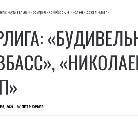
лига: «Будивельнык» обыграл «Кривбасс», «Николаев» дожал «Мавп»
РЛИГА: «БУДИВЕЛ
ВБАСС», «НИКОЛА
П»
РЯ, 2021
BY
ПЕТР ЮРЬЕВ