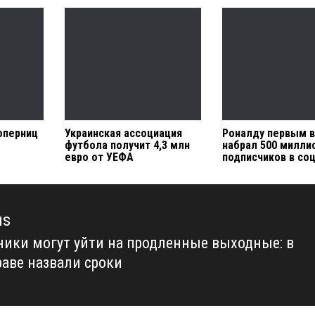
оперниц
Украинская ассоциация
Роналду первым в
футбола получит 4,3 млн
набрал 500 милли
евро от УЕФА
подписчиков в со
us
ики могут уйти на продленные выходные: в
us
аве назвали сроки