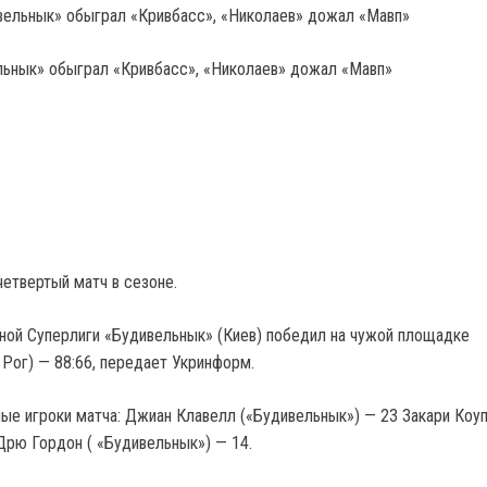
льнык» обыграл «Кривбасс», «Николаев» дожал «Мавп»
четвертый матч в сезоне.
ной Суперлиги «Будивельнык» (Киев) победил на чужой площадке
 Рог) — 88:66, передает Укринформ.
ые игроки матча: Джиан Клавелл («Будивельнык») — 23 Закари Коу
 Дрю Гордон ( «Будивельнык») — 14.