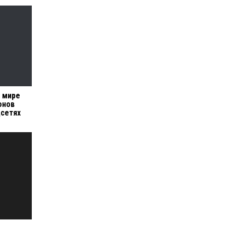
 мире
онов
цсетях