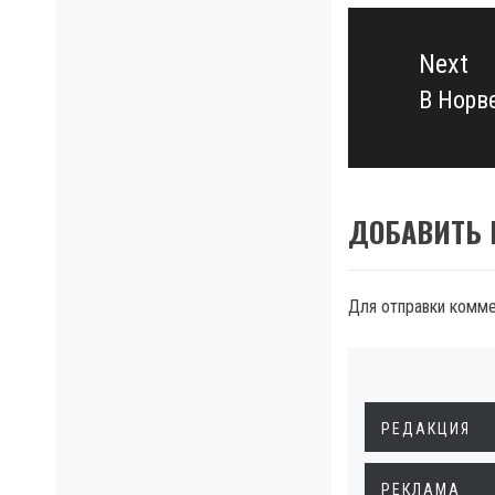
Next
В Норв
Next
post:
ДОБАВИТЬ
Для отправки комм
РЕДАКЦИЯ
РЕКЛАМА