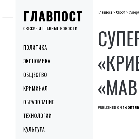
Skip
ГЛАВПОСТ
to
Главпост
>
Спорт
>
Супер
content
СУПЕ
СВЕЖИЕ И ГЛАВНЫЕ НОВОСТИ
Primary
ПОЛИТИКА
Menu
«КРИ
ЭКОНОМИКА
ОБЩЕСТВО
«МАВ
КРИМИНАЛ
ОБРАЗОВАНИЕ
PUBLISHED ON
14 ОКТЯБ
ТЕХНОЛОГИИ
КУЛЬТУРА