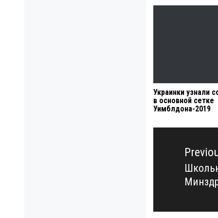
Украинки узнали с
в основной сетке
Уимблдона-2019
Навигация
по
Previo
записям
Школьн
Previo
Минздр
post: