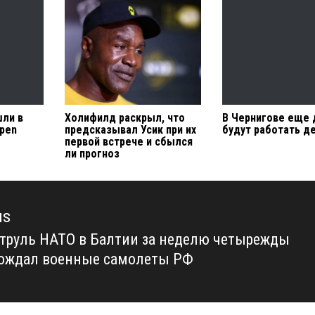
шли в
Холифилд раскрыл, что
В Чернигове еще 
Open
предсказывал Усик при их
будут работать д
первой встрече и сбылся
ли прогноз
us
труль НАТО в Балтии за неделю четырежды
us
ождал военные самолеты РФ