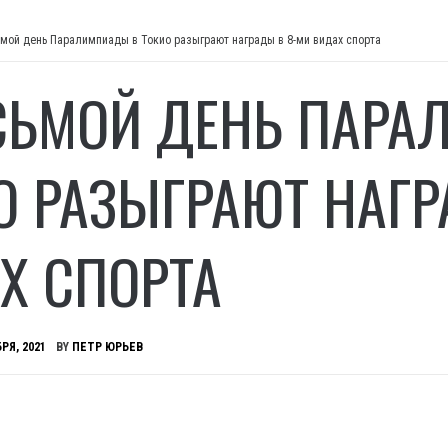
ьмой день Паралимпиады в Токио разыграют награды в 8-ми видах спорта
СЬМОЙ ДЕНЬ ПАРА
О РАЗЫГРАЮТ НАГР
Х СПОРТА
РЯ, 2021
BY
ПЕТР ЮРЬЕВ