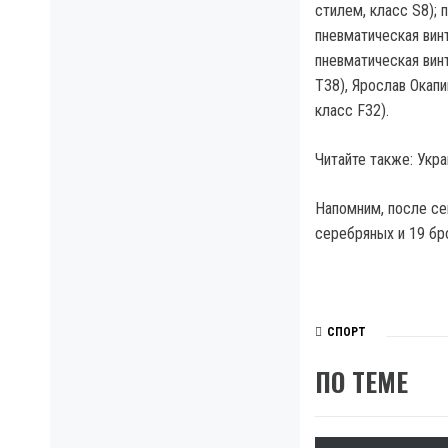
стилем, класс S8);
пневматическая винт
пневматическая винт
Т38), Ярослав Окапи
класс F32).
Читайте также: Укр
Напомним, после се
серебряных и 19 бр
СПОРТ
ПО ТЕМЕ