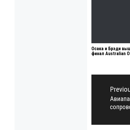
Осака и Брэди вы
финал Australian 
Навигация
по
Previo
записям
Авиапа
Previo
сопров
post: