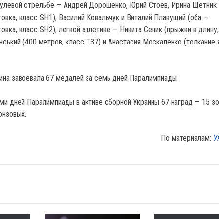
 пулевой стрельбе — Андрей Дорошенко, Юрий Стоев, Ирина Щетник 
овка, класс SH1), Василий Ковальчук и Виталий Плакущий (оба —
овка, класс SH2); легкой атлетике — Никита Сеник (прыжки в длину,
нський (400 метров, класс Т37) и Анастасия Москаленко (толкание 
аина завоевала 67 медалей за семь дней Паралимпиады
ми дней Паралимпиады в активе сборной Украины 67 наград — 15 зо
онзовых.
По материалам:
У