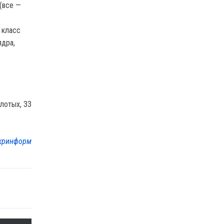
(все —
 класс
ядра,
лотых, 33
кринформ