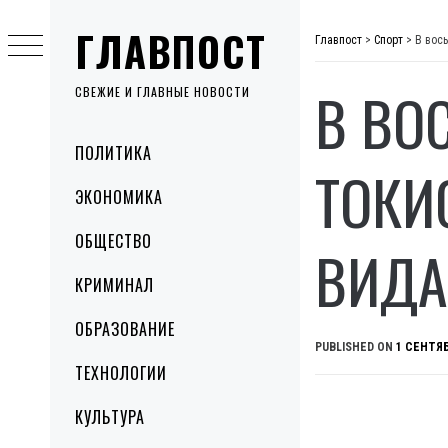
Skip
ГЛАВПОСТ
to
Главпост
>
Спорт
>
В вос
content
В ВО
СВЕЖИЕ И ГЛАВНЫЕ НОВОСТИ
Primary
ПОЛИТИКА
Menu
ТОКИ
ЭКОНОМИКА
ОБЩЕСТВО
ВИДА
КРИМИНАЛ
ОБРАЗОВАНИЕ
PUBLISHED ON
1 СЕНТЯБ
ТЕХНОЛОГИИ
КУЛЬТУРА