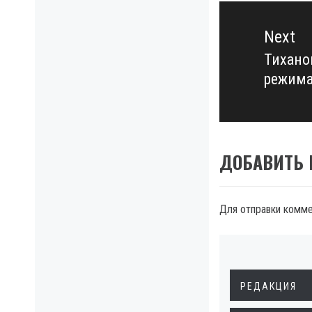
Next
Тихано
Next
режима
post:
ДОБАВИТЬ
Для отправки комм
РЕДАКЦИЯ