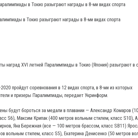
алимпиады в Токио разыграют награды в 8-ми видах спорта
ы наград ХVІ летней Паралимпиады в Токио (Япония) разыграют в с
2020 пройдут соревнования в 12 видах спорта, в 8-ми из которых
тели и призеры Паралимпиады, передает Укринформ.
ены будут бороться за медали в плавании — Александр Комаров (1
асс S6), Максим Крипак (400 метров вольным стилем, класс S10), 
ирнов, Яна Бережная (все — 100 метров брассом, класс SB11) Ярос
ов вольным стилем, класс S5), Екатерина Денисенко (50 метров в