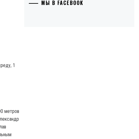
МЫ В FACEBOOK
реду, 1
00 метров
Александр
лав
ольным