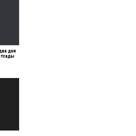
два дня
етсады