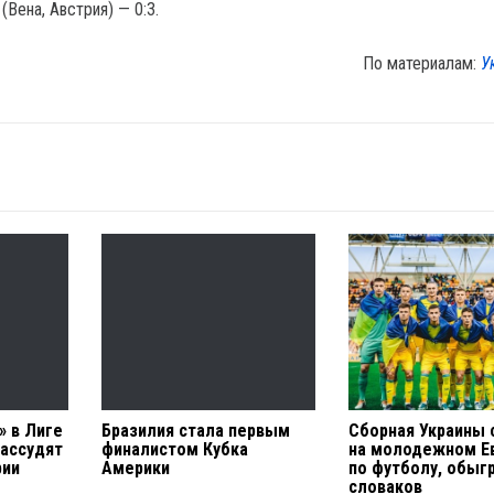
(Вена, Австрия) — 0:3.
По материалам:
У
» в Лиге
Бразилия стала первым
Сборная Украины 
ассудят
финалистом Кубка
на молодежном Е
рии
Америки
по футболу, обыг
словаков