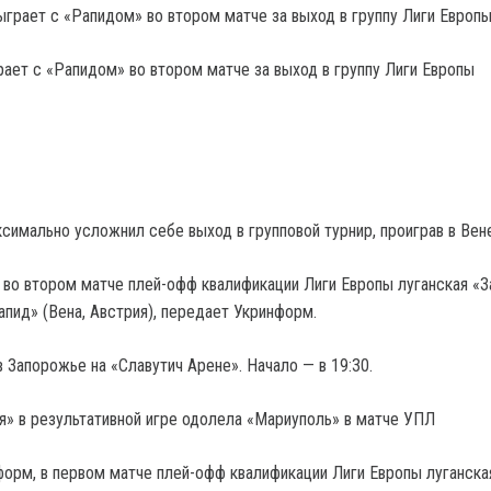
рает с «Рапидом» во втором матче за выход в группу Лиги Европы
симально усложнил себе выход в групповой турнир, проиграв в Вене
, во втором матче плей-офф квалификации Лиги Европы луганская «З
апид» (Вена, Австрия), передает Укринформ.
 Запорожье на «Славутич Арене». Начало — в 19:30.
ря» в результативной игре одолела «Мариуполь» в матче УПЛ
орм, в первом матче плей-офф квалификации Лиги Европы луганска