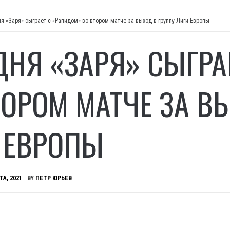
ня «Заря» сыграет с «Рапидом» во втором матче за выход в группу Лиги Европы
ДНЯ «ЗАРЯ» СЫГРА
ТОРОМ МАТЧЕ ЗА В
 ЕВРОПЫ
ТА, 2021
BY
ПЕТР ЮРЬЕВ