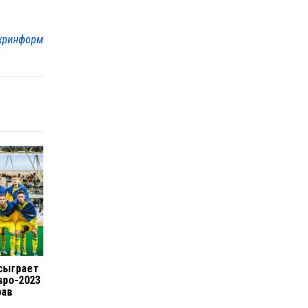
кринформ
сыграет
вро-2023
рав