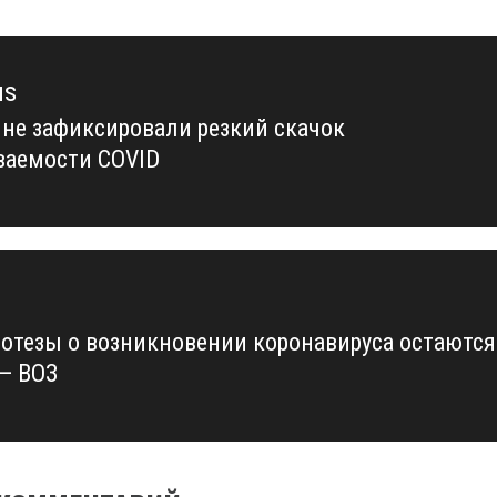
us
ине зафиксировали резкий скачок
us
ваемости COVID
потезы о возникновении коронавируса остаются
 — ВОЗ