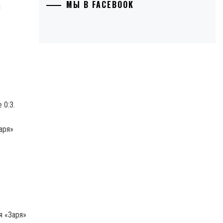
МЫ В FACEBOOK
 0:3.
аря»
я «Заря»