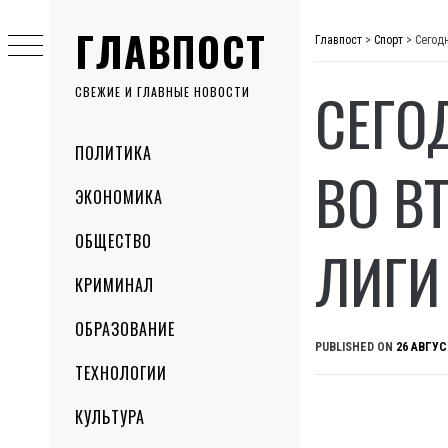
Skip
ГЛАВПОСТ
to
Главпост
>
Спорт
>
Сегод
content
СЕГО
СВЕЖИЕ И ГЛАВНЫЕ НОВОСТИ
Primary
ПОЛИТИКА
Menu
ВО В
ЭКОНОМИКА
ОБЩЕСТВО
ЛИГИ
КРИМИНАЛ
ОБРАЗОВАНИЕ
PUBLISHED ON
26 АВГУС
ТЕХНОЛОГИИ
КУЛЬТУРА