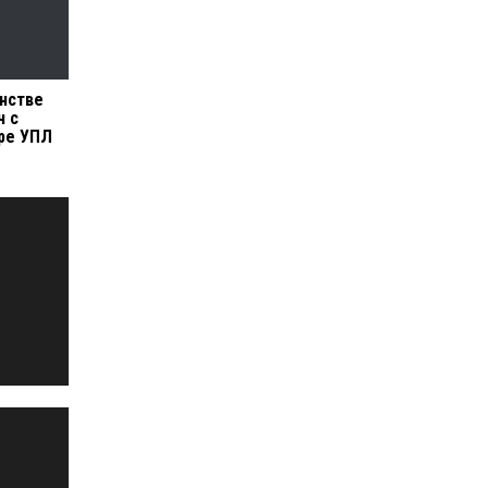
нстве
ч с
уре УПЛ