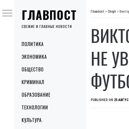
Skip
ГЛАВПОСТ
to
Главпост
>
Спорт
>
Викто
content
ВИКТ
СВЕЖИЕ И ГЛАВНЫЕ НОВОСТИ
Primary
ПОЛИТИКА
Menu
НЕ У
ЭКОНОМИКА
ОБЩЕСТВО
ФУТБ
КРИМИНАЛ
ОБРАЗОВАНИЕ
PUBLISHED ON
25 АВГУС
ТЕХНОЛОГИИ
КУЛЬТУРА