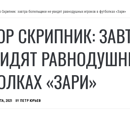
р Скрипник: завтра болельщики не увидят равнодушных игроков в футболках «Зари»
ОР СКРИПНИК: ЗА
ВИДЯТ РАВНОДУШН
ОЛКАХ «ЗАРИ»
ТА, 2021
BY
ПЕТР ЮРЬЕВ