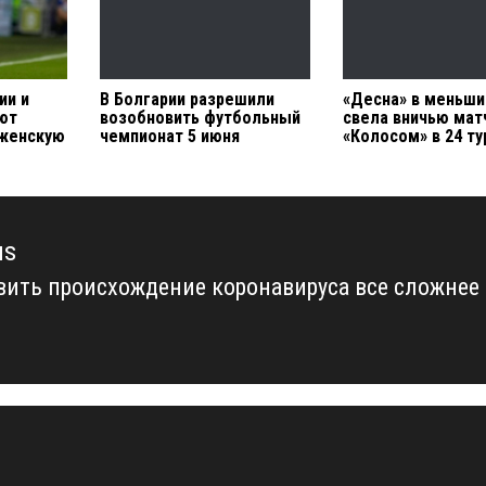
ии и
В Болгарии разрешили
«Десна» в меньши
ют
возобновить футбольный
свела вничью мат
 женскую
чемпионат 5 июня
«Колосом» в 24 т
us
вить происхождение коронавируса все сложнее
us