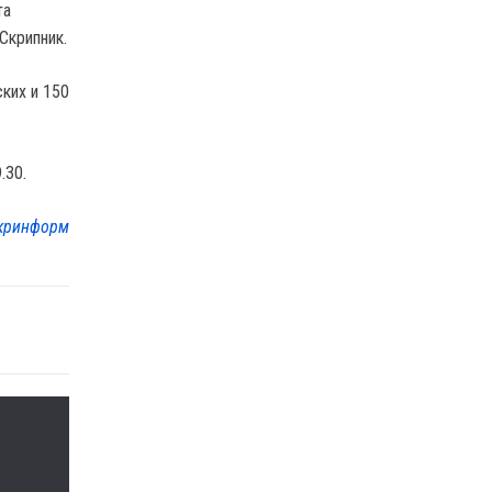
та
Скрипник.
ких и 150
.30.
кринформ