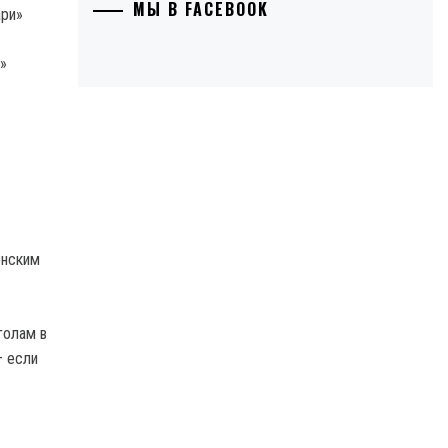
МЫ В FACEBOOK
»
енским
голам в
– если