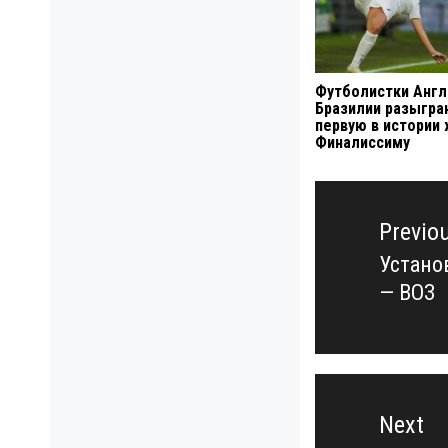
Футболистки Англ
Бразилии разыгра
первую в истории
Финалиссиму
Навигация
по
Previo
записям
Устано
Previo
— ВОЗ
post:
Next