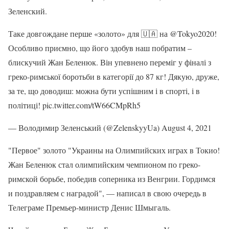
Зеленский.
Таке довгождане перше «золото» для 🇺🇦 на @Tokyo2020!
Особливо приємно, що його здобув наш побратим –
блискучий Жан Беленюк. Він упевнено переміг у фіналі з
греко-римської боротьби в категорії до 87 кг! Дякую, друже,
за те, що доводиш: можна бути успішним і в спорті, і в
політиці! pic.twitter.com/tW66CMpRh5
— Володимир Зеленський (@ZelenskyyUa) August 4, 2021
"Первое" золото "Украины на Олимпийских играх в Токио!
Жан Беленюк стал олимпийским чемпионом по греко-
римской борьбе, победив соперника из Венгрии. Гордимся
и поздравляем с наградой", — написал в свою очередь в
Телеграме Премьер-министр Денис Шмыгаль.