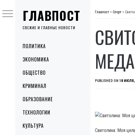
Skip
ГЛАВПОСТ
to
Главпост
>
Спорт
>
Свито
content
СВИТ
СВЕЖИЕ И ГЛАВНЫЕ НОВОСТИ
Primary
ПОЛИТИКА
Menu
МЕДА
ЭКОНОМИКА
ОБЩЕСТВО
PUBLISHED ON
18 ИЮЛЯ,
КРИМИНАЛ
ОБРАЗОВАНИЕ
ТЕХНОЛОГИИ
КУЛЬТУРА
Свитолина: Моя цел