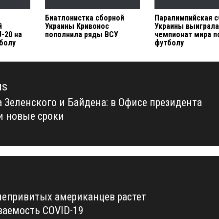
Биатлонистка сборной
Паралимпийская с
й
Украины Кривонос
Украины выиграл
-20 на
пополнила ряды ВСУ
чемпионат мира п
тболу
футболу
us
а Зеленского и Байдена: в Офисе президента
us
и новые сроки
непривитых американцев растет
ваемость COVID-19