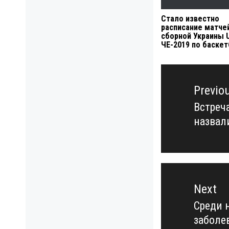
Стало известно
расписание матче
сборной Украины U
ЧЕ-2019 по баске
Навигация
по
Previo
записям
Встреч
Previo
назвал
post:
Next
Среди 
Next
заболе
post: