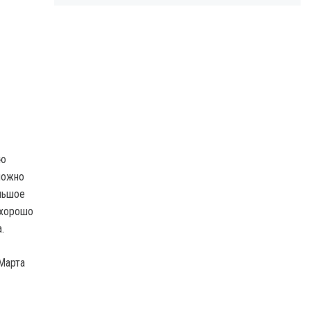
яю
можно
ольшое
 хорошо
.
 Марта