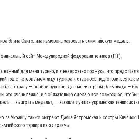
ира Элина Свитолина намерена завоевать олимпийскую медаль.
фициальный сайт Международной федерации тенниса (ITF).
а важный для меня турнир, и я невероятно горжусь, что представл
ский год с нетерпением жду турнира и стараюсь подготовиться как 
рать за страну — особое чувство. Для моей страны Олимпиада — б
ны это очень важно, и я обязательно сделаю все возможное, чтобы
цель — выиграть медаль», — заявила лучшая украинская теннисистка
ио за Украину также сыграют Даяна Ястремская и сестры Киченок.
лимпийского турнира из-за травмы.