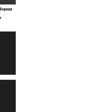
борная
а
о