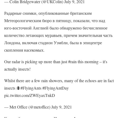
— Colin Bridgewater (@UKColin) July 9, 2021
Радарные снимки, опубликованные британским
Метеорологическим бюро в пятницу, показали, что над
юго-восточной Англией было обнаружено бесчисленное
количество летающих муравьев, причем значительная часть
Лондона, включая стадион Уэмбли, была в эпицентре
скопления насекомых.
Our radar is picking up more than just #rain this morning – it's
actually insects!
Whilst there are a few rain showers, many of the echoes are in fact
insects 🐜#FlyingAnts #FlyingAntDay
pic.twitter.com/ZWEyaxTnkD
— Met Office (@metoffice) July 9, 2021