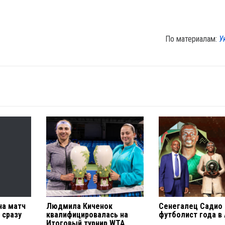
По материалам:
У
на матч
Людмила Киченок
Сенегалец Садио
 сразу
квалифицировалась на
футболист года в
Итоговый турнир WTA