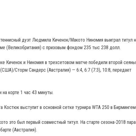
 теннисный дуэт Людмила Киченок/Макото Ниномия выиграл титул н
ме (Великобритания) с призовым фондом 235 тыс 238 долл.
ке Киченок и Ниномия в трехсетовом матче победили второй сеяны
США)/Сторм Сандерс (Австралия) — 6:4, 6:7 (7:3), 10:8, передает
 на корте 1 час 43 минуты.
та Костюк выступит в основной сетке турнира WTA 250 в Бирмингем
то это был первый совместный титул. На старте сезона-2018 пара 
барте (Австралия).