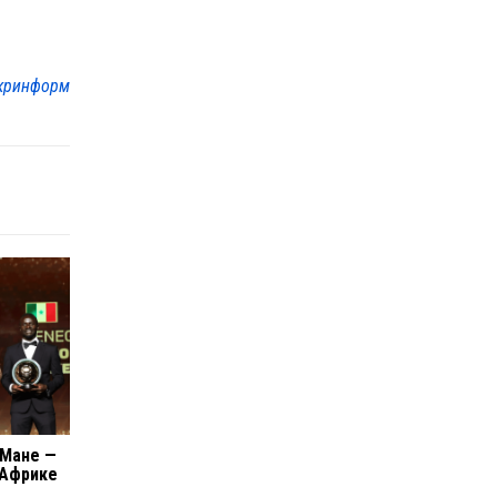
кринформ
 Мане —
 Африке