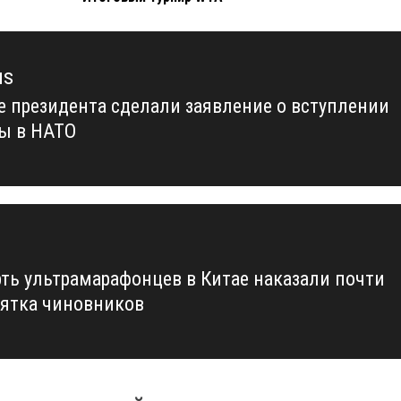
us
е президента сделали заявление о вступлении
us
ы в НАТО
рть ультрамарафонцев в Китае наказали почти
сятка чиновников