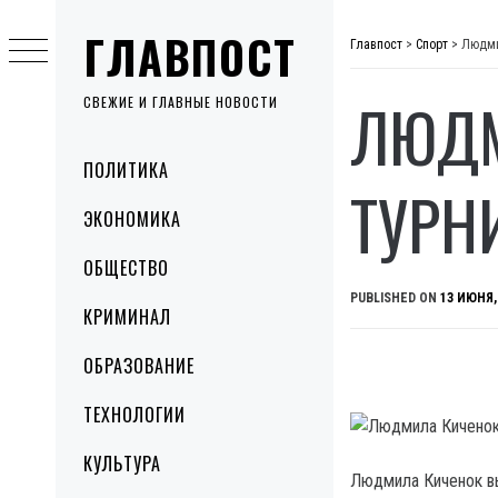
Skip
ГЛАВПОСТ
to
Главпост
>
Спорт
>
Людми
content
ЛЮДМ
СВЕЖИЕ И ГЛАВНЫЕ НОВОСТИ
Primary
ПОЛИТИКА
Menu
ТУРН
ЭКОНОМИКА
ОБЩЕСТВО
PUBLISHED ON
13 ИЮНЯ,
КРИМИНАЛ
ОБРАЗОВАНИЕ
ТЕХНОЛОГИИ
КУЛЬТУРА
Людмила Киченок вы