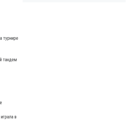
а турнире
й тандем
е
играла в