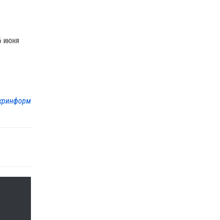
6 июня
кринформ