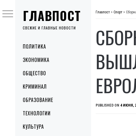
Skip
ГЛАВПОСТ
to
Главпост
>
Спорт
>
Сборн
content
СБОР
СВЕЖИЕ И ГЛАВНЫЕ НОВОСТИ
Primary
ПОЛИТИКА
Menu
ВЫШЛ
ЭКОНОМИКА
ОБЩЕСТВО
ЕВРО
КРИМИНАЛ
ОБРАЗОВАНИЕ
PUBLISHED ON
4 ИЮНЯ, 
ТЕХНОЛОГИИ
КУЛЬТУРА