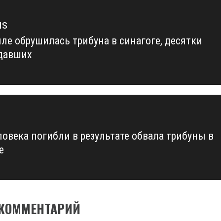
us
иле обрушилась трибуна в синагоге, десятки
us
давших
ловека погибли в результате обвала трибуны в
е
 КОММЕНТАРИЙ