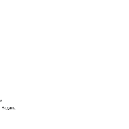
ый
 Надаль.