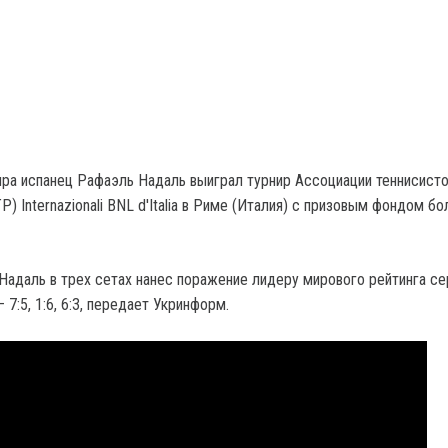
ира испанец Рафаэль Надаль выиграл турнир Ассоциации теннисист
) Internazionali BNL d'Italia в Риме (Италия) с призовым фондом бо
Надаль в трех сетах нанес поражение лидеру мирового рейтинга се
7:5, 1:6, 6:3, передает Укринформ.