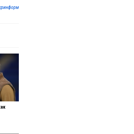
кринформ
как