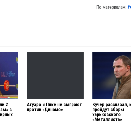
По материалам:
У
ли 2
Агуэро и Пике не сыграют
Кучер рассказал, 
нзы» в
против «Динамо»
пройдут сборы
мирных
харьковского
«Металлиста»