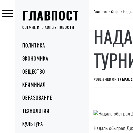
Skip
ГЛАВПОСТ
to
Главпост
>
Спорт
>
Надал
content
НАДА
СВЕЖИЕ И ГЛАВНЫЕ НОВОСТИ
Primary
ПОЛИТИКА
Menu
ТУРН
ЭКОНОМИКА
ОБЩЕСТВО
PUBLISHED ON
17 МАЯ, 2
КРИМИНАЛ
ОБРАЗОВАНИЕ
ТЕХНОЛОГИИ
КУЛЬТУРА
Надаль обыграл Джо