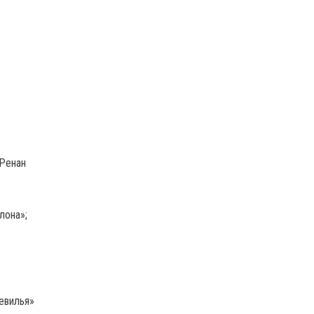
 Ренан
лона»;
Севилья»