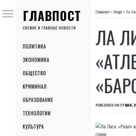
Skip
ГЛАВПОСТ
to
Главпост
>
Спорт
>
Ла Ли
content
ЛА Л
СВЕЖИЕ И ГЛАВНЫЕ НОВОСТИ
Primary
ПОЛИТИКА
Menu
«АТЛ
ЭКОНОМИКА
ОБЩЕСТВО
«БАР
КРИМИНАЛ
ОБРАЗОВАНИЕ
PUBLISHED ON
17 МАЯ, 2
ТЕХНОЛОГИИ
КУЛЬТУРА