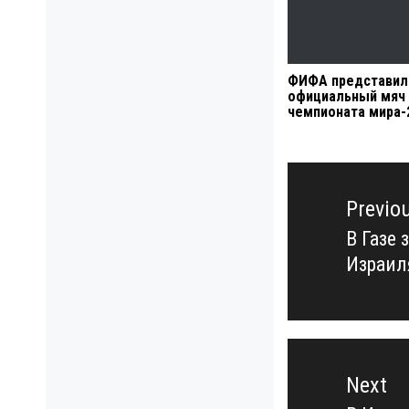
ФИФА представил
официальный мяч
чемпионата мира-
Навигация
по
Previo
записям
В Газе
Previo
Израил
post:
Next