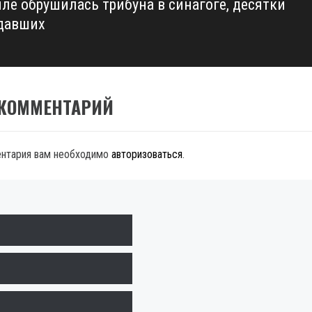
иле обрушилась трибуна в синагоге, десятки
давших
 КОММЕНТАРИЙ
ентария вам необходимо
авторизоваться
.