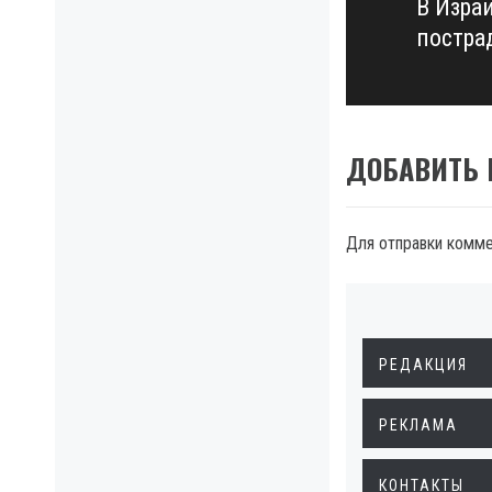
В Изра
Next
постра
post:
ДОБАВИТЬ
Для отправки комм
РЕДАКЦИЯ
РЕКЛАМА
КОНТАКТЫ