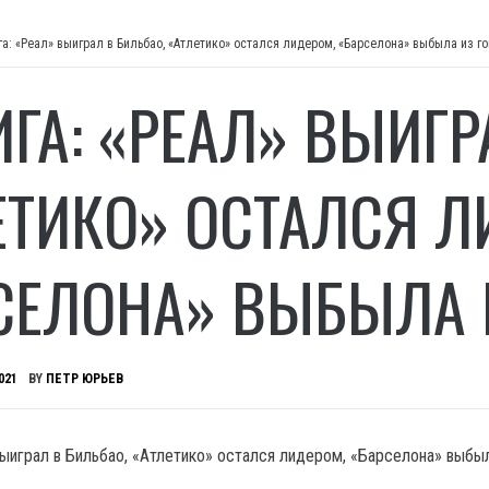
га: «Реал» выиграл в Бильбао, «Атлетико» остался лидером, «Барселона» выбыла из г
ИГА: «РЕАЛ» ВЫИГР
ЕТИКО» ОСТАЛСЯ Л
СЕЛОНА» ВЫБЫЛА 
021
BY
ПЕТР ЮРЬЕВ