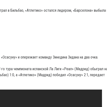
играл в Бильбао, «Атлетико» остался лидером, «Барселона» выбыла 
 «Осасуну» и опережает команду Зинедина Зидана на два очка.
7-го тура чемпионата испанской Ла Лиги «Реал» (Мадрид) обыграл 
ьбао) 1:0, а «Атлетико» (Мадрид) победил «Осасуну» 2:1, передает