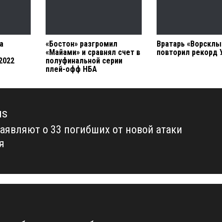
а
«Бостон» разгромил
Вратарь «Ворсклы
«Майами» и сравнял счет в
повторил рекорд 
2022
полуфинальной серии
плей-офф НБА
us
 заявляют о 33 погибших от новой атаки
us
я