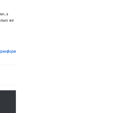
м», а
олько же
кринформ