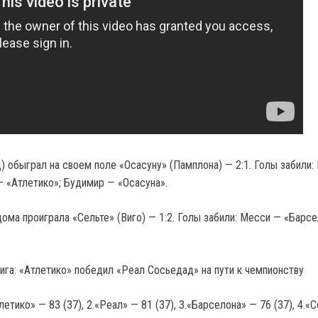
) обыграл на своем поле «Осасуну» (Памплона) — 2:1. Голы забили:
— «Атлетико»; Будимир — «Осасуна».
ома проиграла «Сельте» (Виго) — 1:2. Голы забили: Месси — «Барсе
Лига: «Атлетико» победил «Реал Сосьедад» на пути к чемпионству
летико» — 83 (37), 2.«Реал» — 81 (37), 3.«Барселона» — 76 (37), 4.«