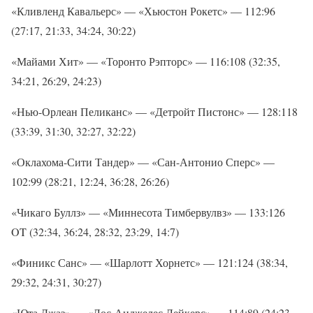
«Кливленд Кавальерс» — «Хьюстон Рокетс» — 112:96
(27:17, 21:33, 34:24, 30:22)
«Майами Хит» — «Торонто Рэпторс» — 116:108 (32:35,
34:21, 26:29, 24:23)
«Нью-Орлеан Пеликанс» — «Детройт Пистонс» — 128:118
(33:39, 31:30, 32:27, 32:22)
«Оклахома-Сити Тандер» — «Сан-Антонио Сперс» —
102:99 (28:21, 12:24, 36:28, 26:26)
«Чикаго Буллз» — «Миннесота Тимбервулвз» — 133:126
OT (32:34, 36:24, 28:32, 23:29, 14:7)
«Финикс Санс» — «Шарлотт Хорнетс» — 121:124 (38:34,
29:32, 24:31, 30:27)
«Юта Джаз» — «Лос-Анджелес Лейкерс» — 114:89 (24:23,