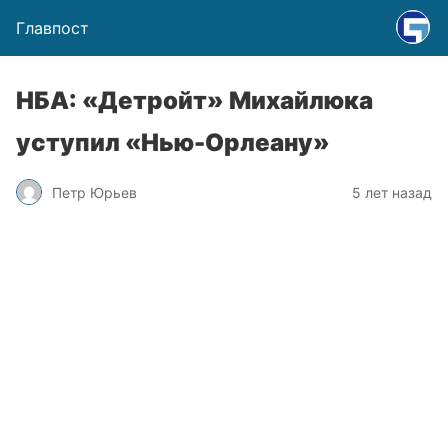
Главпост
НБА: «Детройт» Михайлюка
уступил «Нью-Орлеану»
Петр Юрьев
5 лет назад