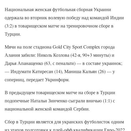
Национальная женская футбольная сборная Украини
одержала во вторник волевую победу над командой Индии
(3:2) в товарищеском матче на тренировочном сборе в
Турции.
Мячи на поле стадиона Gold City Sport Complex города
Алания забили: Николь Козлова (42-я, 90+3 минуты) и
Дарья Апанащенко (63, с пенальти) — в составе украинок;
— Индумати Катиресан (14), Mаниша Кальян (26) — у
соперниц, передает Укринформ.
В предыдущем товарищеском матче на сборе в Турции
подопечные Натальи Зинченко сыграли вничью (1:1) с
национальной женской командой Сербии.
Сбор в Турции является для укранских футболисток одним
из этапов подготовки к плей-офф квалификации Евро-2022.