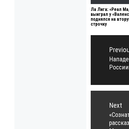
Ла Лига: «Реал М
выиграл у «Валенс
поднялся на втор
строчку
Навигация
по
Previo
записям
Нападе
Previo
России
post:
Next
«Созна
Next
расска
post: