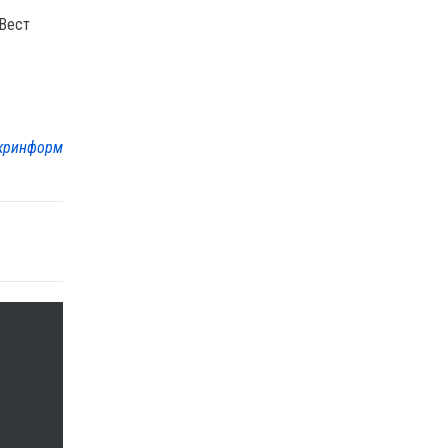
«Вест
кринформ