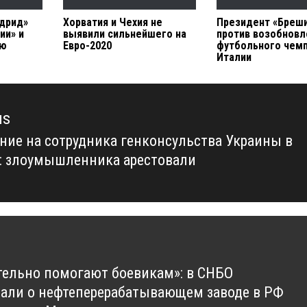
адрид»
Хорватия и Чехия не
Президент «Бреш
ии» и
выявили сильнейшего на
против возобновл
ую
Евро-2020
футбольного чем
Италии
us
ние на сотрудника генконсульства Украины в
us
: злоумышленника арестовали
тельно помогают боевикам»: в СНБО
зали о нефтеперерабатывающем заводе в РФ