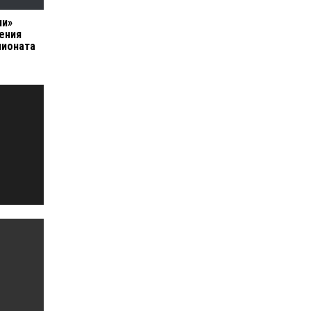
ии»
ения
пионата