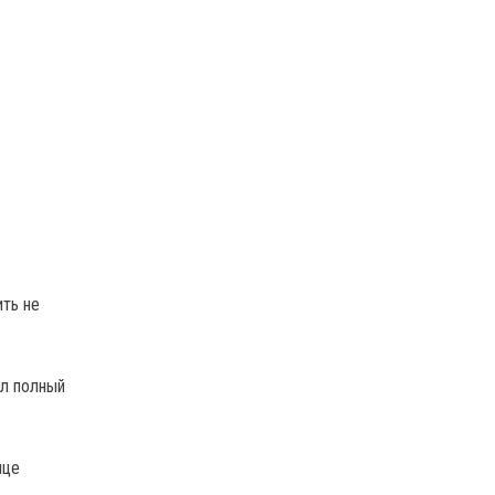
ить не
ал полный
ице