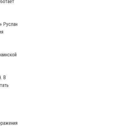
аботает
» Руслан
ия
раинской
. В
тать
оражения