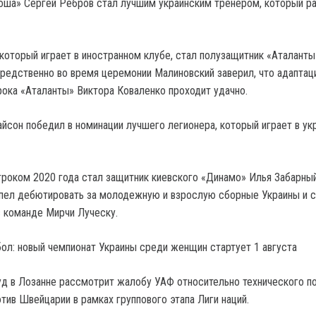
ша» Сергей Ребров стал лучшим украинским тренером, который р
который играет в иностранном клубе, стал полузащитник «Аталанты
редственно во время церемонии Малиновский заверил, что адаптац
рока «Аталанты» Виктора Коваленко проходит удачно.
йсон победил в номинации лучшего легионера, который играет в ук
оком 2020 года стал защитник киевского «Динамо» Илья Забарный
пел дебютировать за молодежную и взрослую сборные Украины и с
 команде Мирчи Луческу.
бол: новый чемпионат Украины среди женщин стартует 1 августа
уд в Лозанне рассмотрит жалобу УАФ относительно технического п
тив Швейцарии в рамках группового этапа Лиги наций.