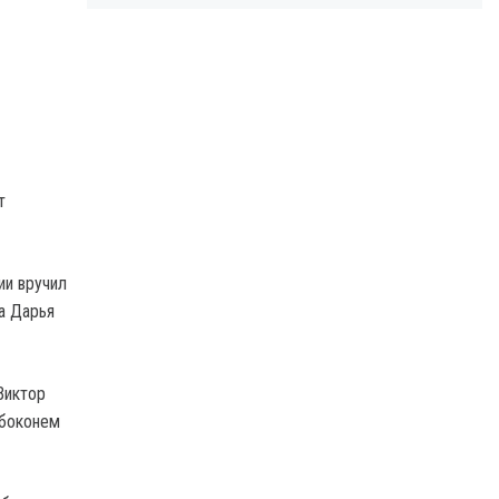
т
ии вручил
а Дарья
Виктор
ябоконем