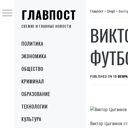
Skip
ГЛАВПОСТ
to
Главпост
>
Спорт
>
Викто
content
ВИКТ
СВЕЖИЕ И ГЛАВНЫЕ НОВОСТИ
Primary
ПОЛИТИКА
Menu
ФУТБ
ЭКОНОМИКА
ОБЩЕСТВО
PUBLISHED ON
15 ФЕВРА
КРИМИНАЛ
ОБРАЗОВАНИЕ
ТЕХНОЛОГИИ
КУЛЬТУРА
Виктор Цыганков ст