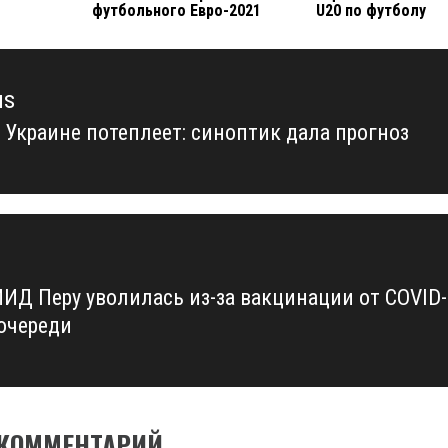
футбольного Евро-2021
U20 по футболу
us
в Украине потеплеет: синоптик дала прогноз
us
МИД Перу уволилась из-за вакцинации от COVID-
 очереди
 КОММЕНТАРИЙ