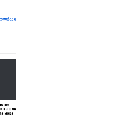
кринформ
нстве
 и вышла
та мира