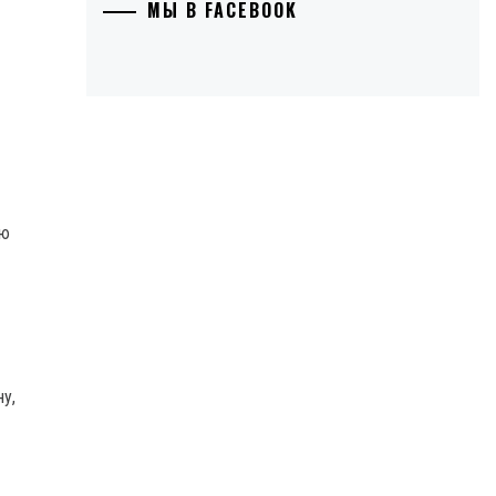
МЫ В FACEBOOK
ую
у,