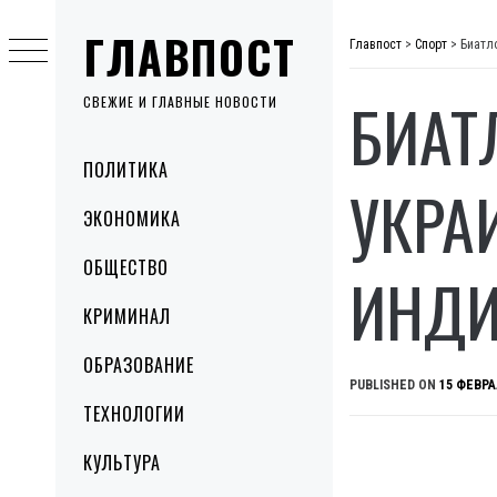
Skip
ГЛАВПОСТ
to
Главпост
>
Спорт
>
Биатл
content
БИАТ
СВЕЖИЕ И ГЛАВНЫЕ НОВОСТИ
Primary
ПОЛИТИКА
Menu
УКРА
ЭКОНОМИКА
ОБЩЕСТВО
ИНДИ
КРИМИНАЛ
ОБРАЗОВАНИЕ
PUBLISHED ON
15 ФЕВРА
ТЕХНОЛОГИИ
КУЛЬТУРА