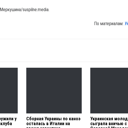
Меркушина/suspilne.media.
По материалам:
У
ружили у
Сборная Украины по каноэ
Украинская моло
 клуба
осталась в Италии на
сыграла вничью с