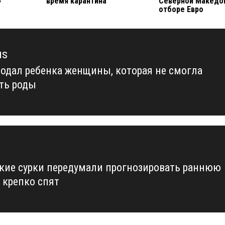
»
время карантина
Северной Македо
отборе Евро
us
родал ребенка женщины, которая не смогла
us
ть роды
кие сурки передумали прогнозировать раннюю
 крепко спят