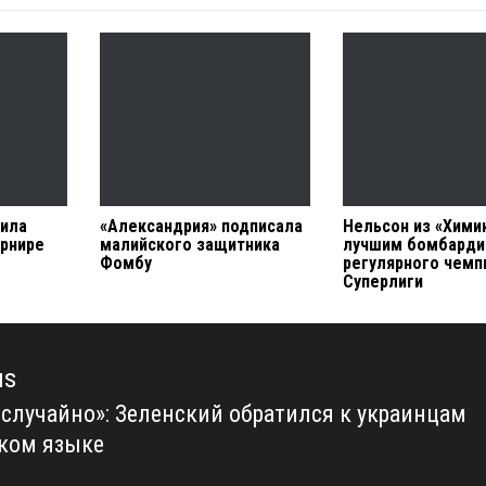
шила
«Александрия» подписала
Нельсон из «Хими
урнире
малийского защитника
лучшим бомбард
Фомбу
регулярного чемп
Суперлиги
us
еслучайно»: Зеленский обратился к украинцам
us
ском языке