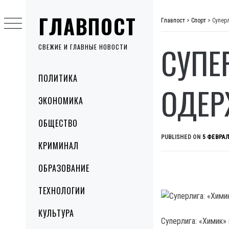
Skip
ГЛАВПОСТ
to
Главпост
>
Спорт
>
Супер
content
СУПЕ
СВЕЖИЕ И ГЛАВНЫЕ НОВОСТИ
Primary
ПОЛИТИКА
Menu
ОДЕР
ЭКОНОМИКА
ОБЩЕСТВО
PUBLISHED ON
5 ФЕВРАЛ
КРИМИНАЛ
ОБРАЗОВАНИЕ
ТЕХНОЛОГИИ
КУЛЬТУРА
Суперлига: «Химик»