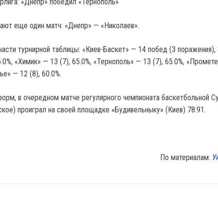
ерлига: «Днепр» победил «Тернополь»
ают еще один матч: «Днепр» — «Николаев».
части турнирной таблицы: «Киев-Баскет» — 14 побед (3 поражения), 
5.0%, «Химик» — 13 (7), 65.0%, «Тернополь» — 13 (7), 65.0%, «Промет
ье» — 12 (8), 60.0%.
орм, в очередном матче регулярного чемпионата баскетбольной С
кое) проиграл на своей площадке «Будивельныку» (Киев) 78:91.
По материалам:
У