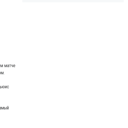
ом матче
рм.
Льюис
Самый