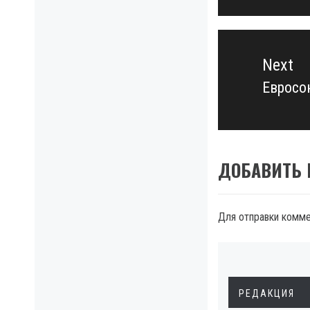
Next
Евросо
Next
post:
ДОБАВИТЬ
Для отправки комм
РЕДАКЦИЯ