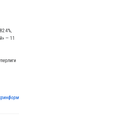
82.4%,
ей» — 11
уперлиги
кринформ