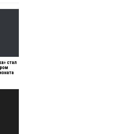
ка» стал
иром
ионата