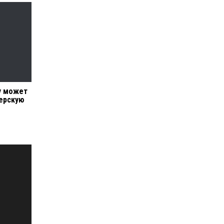
у может
нерскую