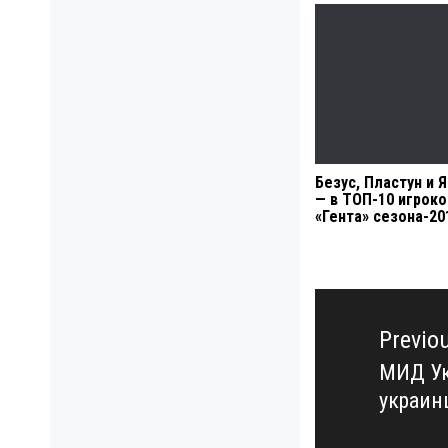
Безус, Пластун и 
— в ТОП-10 игроко
«Гента» сезона-20
Навигация
по
Previo
записям
МИД Ук
Previo
украин
post: