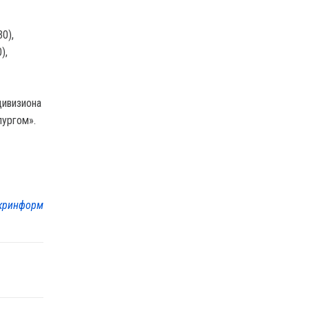
0),
),
дивизиона
лургом».
кринформ