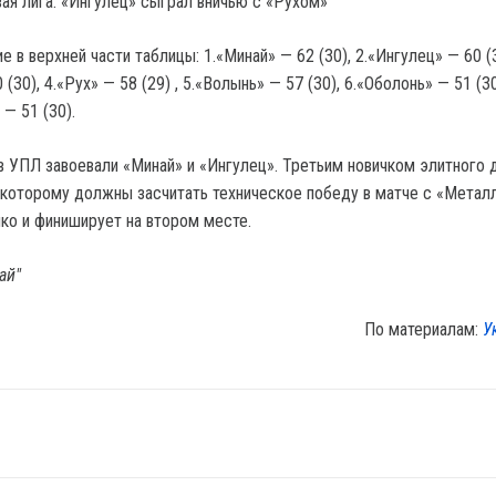
вая лига: «Ингулец» сыграл вничью с «Рухом»
 в верхней части таблицы: 1.«Минай» — 62 (30), 2.«Ингулец» — 60 (3
(30), 4.«Рух» — 58 (29) , 5.«Волынь» — 57 (30), 6.«Оболонь» — 51 (30
— 51 (30).
 в УПЛ завоевали «Минай» и «Ингулец». Третьим новичком элитного 
 которому должны засчитать техническое победу в матче с «Метал
чко и финиширует на втором месте.
ай"
По материалам:
У