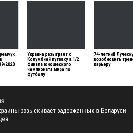
Яремчук
Украина разыграет с
74-летний Луческ
в
Колумбией путевку в 1/2
возобновить тре
19/2020
финала юношеского
карьеру
чемпионата мира по
футболу
us
раины разыскивает задержанных в Беларуси
us
цев