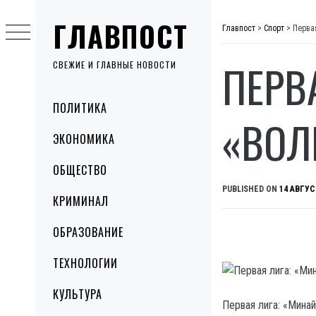
Skip
ГЛАВПОСТ
to
Главпост
>
Спорт
>
Перва
content
ПЕРВ
СВЕЖИЕ И ГЛАВНЫЕ НОВОСТИ
Primary
ПОЛИТИКА
Menu
«ВОЛ
ЭКОНОМИКА
ОБЩЕСТВО
PUBLISHED ON
14 АВГУС
КРИМИНАЛ
ОБРАЗОВАНИЕ
ТЕХНОЛОГИИ
КУЛЬТУРА
Первая лига: «Мина