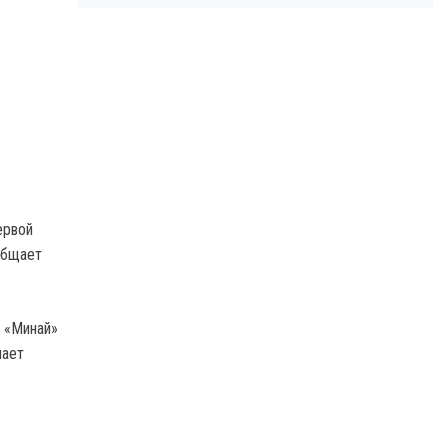
ервой
общает
 «Минай»
мает