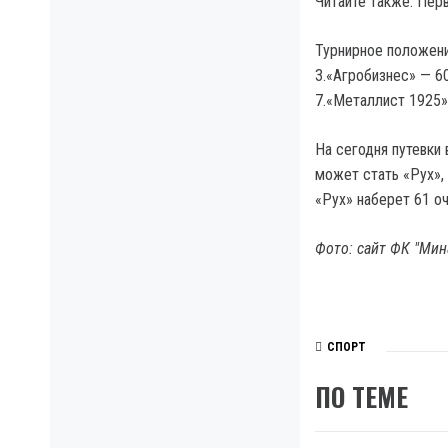
Читайте также: Пер
Турнирное положение
3.«Агробизнес» — 60 
7.«Металлист 1925» 
На сегодня путевки
может стать «Рух»,
«Рух» наберет 61 о
Фото: сайт ФК "Мин
СПОРТ
ПО ТЕМЕ