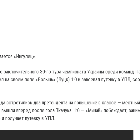
ается «Ингулец».
е заключительного 30-го тура чемпионата Украины среди команд П
л на своем поле «Волынь» (Луцк) 1:0 и завоевал путевку в УПЛ, со
да встретились два претендента на повышение в классе — местный
а вышли вперед после гола Ткачука. 1:0 — «Минай» побеждает, зани
 и получает путевку в УПЛ.