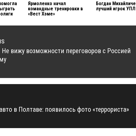
 помогла
Ярмоленко начал
Богдан Михайличе
ыграть
командные тренировки в
лучший игрок УПЛ
ролиги
«Вест Хэме»
us
: Не вижу возможности переговоров с Россией
us
му
 авто в Полтаве: появилось фото «террориста»