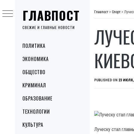
Skip
ГЛАВПОСТ
to
Главпост
>
Спорт
>
Лучес
content
ЛУЧЕ
СВЕЖИЕ И ГЛАВНЫЕ НОВОСТИ
Primary
ПОЛИТИКА
Menu
КИЕВ
ЭКОНОМИКА
ОБЩЕСТВО
PUBLISHED ON
23 ИЮЛЯ,
КРИМИНАЛ
ОБРАЗОВАНИЕ
ТЕХНОЛОГИИ
КУЛЬТУРА
Луческу стал главн