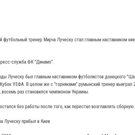
й футбольный тренер Мирча Луческу стал главным наставником ки
пресс-служба ФК "Динамо".
годы Луческу был главным наставником футболистов донецкого "Шах
Кубок УЕФА. В целом же с "горняками" румынский тренер выиграл 
и, восемь раз становился чемпионом Украины.
остался без работы после того, как перестал возглавлять сборную 
ча Луческу прибыл в Киев