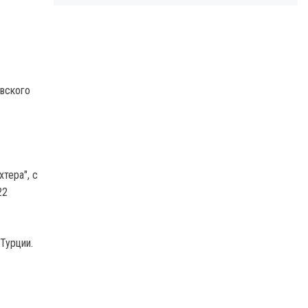
евского
тера", с
22
Турции.