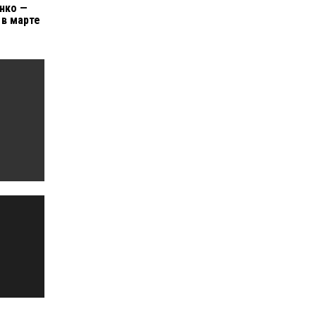
нко —
 в марте