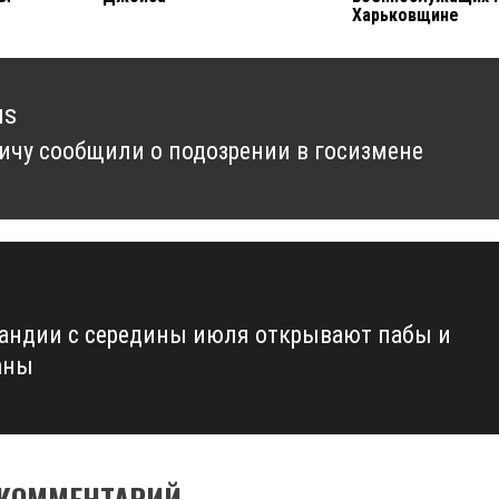
Харьковщине
us
ичу сообщили о подозрении в госизмене
us
андии с середины июля открывают пабы и
аны
 КОММЕНТАРИЙ