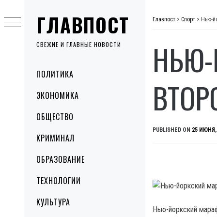
Skip
ГЛАВПОСТ
to
Главпост
>
Спорт
>
Нью-й
content
НЬЮ-
СВЕЖИЕ И ГЛАВНЫЕ НОВОСТИ
Primary
ПОЛИТИКА
Menu
ВТОР
ЭКОНОМИКА
ОБЩЕСТВО
PUBLISHED ON
25 ИЮНЯ,
КРИМИНАЛ
ОБРАЗОВАНИЕ
ТЕХНОЛОГИИ
КУЛЬТУРА
Нью-йоркский мараф