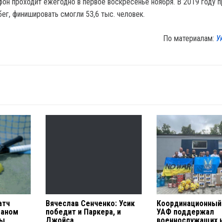
он проходит ежегодно в первое воскресенье ноября. В 2019 году 
ег, финишировать смогли 53,6 тыс. человек.
По материалам:
У
атч
Вячеслав Сенченко: Усик
Координационный
маном
победит и Паркера, и
УАФ поддержал
ры
Джойса
военнослужащих 