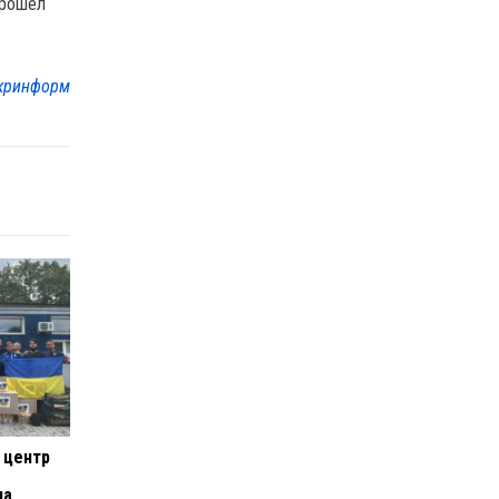
прошел
кринформ
 центр
на