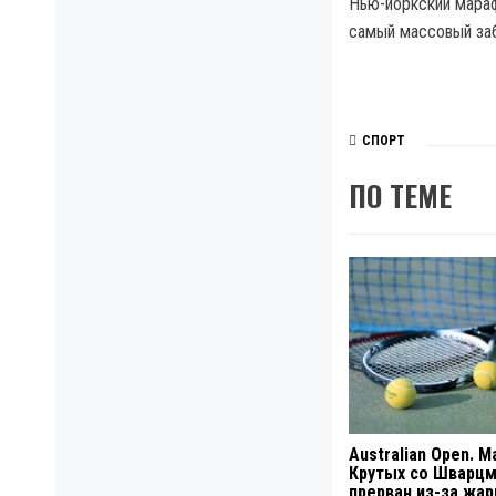
Нью-йоркский мараф
самый массовый заб
СПОРТ
ПО ТЕМЕ
Australian Open. М
Крутых со Шварц
прерван из-за жа