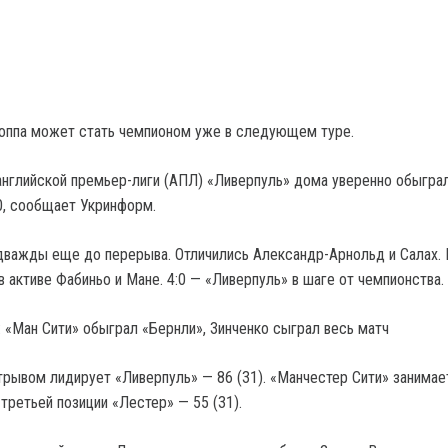
оппа может стать чемпионом уже в следующем туре.
 английской премьер-лиги (АПЛ) «Ливерпуль» дома уверенно обыгра
0, сообщает Укринформ.
дважды еще до перерыва. Отличились Александр-Арнольд и Салах. 
 активе Фабиньо и Мане. 4:0 — «Ливерпуль» в шаге от чемпионства.
: «Ман Сити» обыграл «Бернли», Зинченко сыграл весь матч
рывом лидирует «Ливерпуль» — 86 (31). «Манчестер Сити» занимае
 третьей позиции «Лестер» — 55 (31).