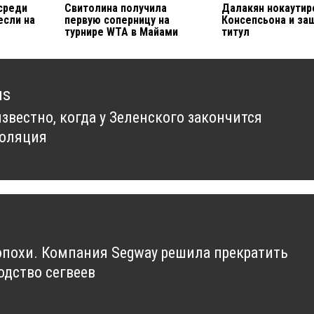
среди
Свитолина получила
Далакян нокаутир
если на
первую соперницу на
Консепсьона и за
турнире WTA в Майами
титул
us
звестно, когда у Зеленского закончится
us
оляция
эпохи. Компания Segway решила прекратить
одство сегвеев