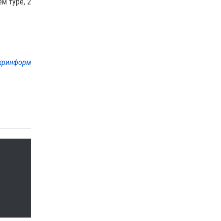
м туре, 2
кринформ