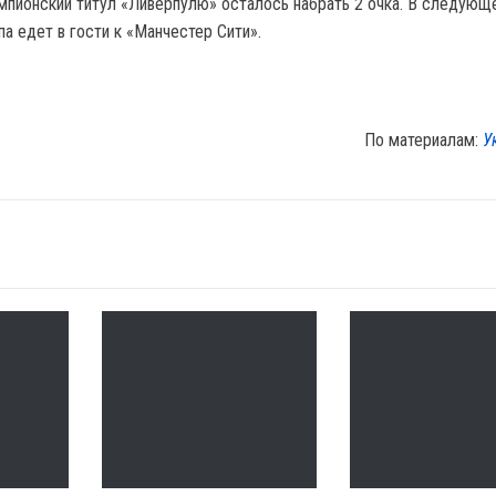
мпионский титул «Ливерпулю» осталось набрать 2 очка. В следующе
а едет в гости к «Манчестер Сити».
По материалам:
У